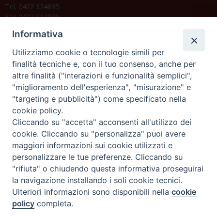
Tel. 0422 324835
Fax 0422 324836
segreteria@issrgp1.it
Informativa
C.F. 94004060268
Utilizziamo cookie o tecnologie simili per
finalità tecniche e, con il tuo consenso, anche per
altre finalità ("interazioni e funzionalità semplici",
Orario di segreteria
"miglioramento dell'esperienza", "misurazione" e
"targeting e pubblicità") come specificato nella
Lunedì 17.30-19.30
cookie policy.
Martedì 17.30-19.30
Mercoledì 17.30-19.30
Cliccando su "accetta" acconsenti all'utilizzo dei
Giovedì 17.30-19.30
cookie. Cliccando su "personalizza" puoi avere
Venerdì chiuso
maggiori informazioni sui cookie utilizzati e
Sabato 9.30-11.30
personalizzare le tue preferenze. Cliccando su
"rifiuta" o chiudendo questa informativa proseguirai
Privacy e sicurezza
la navigazione installando i soli cookie tecnici.
Ulteriori informazioni sono disponibili nella
cookie
policy
completa.