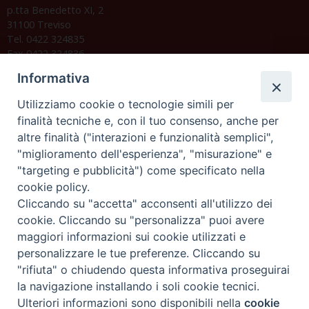
p.tta Benedetto XI, 2
31100 Treviso
Tel. 0422 324835
Fax 0422 324836
segreteria@issrgp1.it
Informativa
C.F. 94004060268
Utilizziamo cookie o tecnologie simili per
finalità tecniche e, con il tuo consenso, anche per
altre finalità ("interazioni e funzionalità semplici",
Orario di segreteria
"miglioramento dell'esperienza", "misurazione" e
"targeting e pubblicità") come specificato nella
Lunedì 17.30-19.30
cookie policy.
Martedì 17.30-19.30
Mercoledì 17.30-19.30
Cliccando su "accetta" acconsenti all'utilizzo dei
Giovedì 17.30-19.30
cookie. Cliccando su "personalizza" puoi avere
Venerdì chiuso
maggiori informazioni sui cookie utilizzati e
Sabato 9.30-11.30
personalizzare le tue preferenze. Cliccando su
"rifiuta" o chiudendo questa informativa proseguirai
Privacy e sicurezza
la navigazione installando i soli cookie tecnici.
Ulteriori informazioni sono disponibili nella
cookie