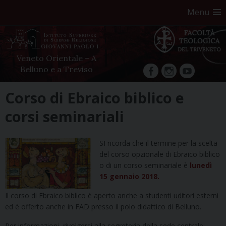
Menu
Veneto Orientale – A
Belluno e a Treviso
facebook
Instagram
YouTube
Skip
Corso di Ebraico biblico e
to
corsi seminariali
content
SI ricorda che il termine per la scelta
del corso opzionale di Ebraico biblico
o di un corso seminariale è
lunedì
15 gennaio 2018.
Il corso di Ebraico biblico è aperto anche a studenti uditori esterni
ed è offerto anche in FAD presso il polo didattico di Belluno.
Per informazioni, rivolgersi alla segreteria della sede centrale: