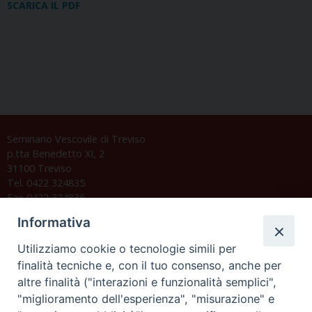
SCARICA IL PDF
Seminario Vescovile di Treviso
p.tta Benedetto XI, 2
31100 Treviso
Tel. 0422 324835
Fax 0422 324836
segreteria@issrgp1.it
Informativa
C.F. 94004060268
Utilizziamo cookie o tecnologie simili per
finalità tecniche e, con il tuo consenso, anche per
altre finalità ("interazioni e funzionalità semplici",
Orario di segreteria
"miglioramento dell'esperienza", "misurazione" e