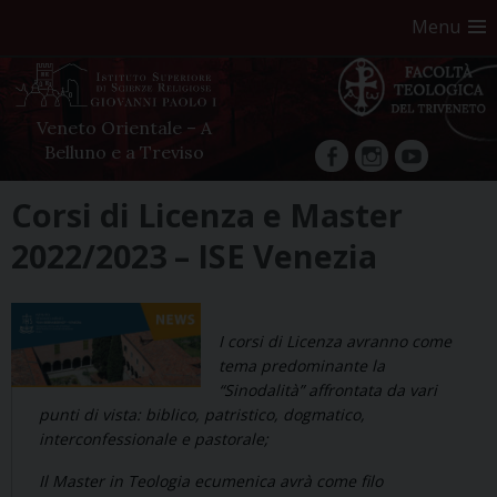
Menu
Veneto Orientale – A
Belluno e a Treviso
facebook
Instagram
YouTube
Skip
Corsi di Licenza e Master
to
2022/2023 – ISE Venezia
content
I corsi di Licenza avranno come
tema predominante la
“Sinodalità” affrontata da vari
punti di vista: biblico, patristico, dogmatico,
interconfessionale e pastorale;
Il Master in Teologia ecumenica avrà come filo