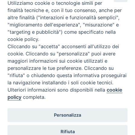
Utilizziamo cookie o tecnologie simili per
finalità tecniche e, con il tuo consenso, anche per
altre finalità ("interazioni e funzionalità semplici",
Orario di segreteria
"miglioramento dell'esperienza", "misurazione" e
"targeting e pubblicità") come specificato nella
Lunedì 17.30-19.30
cookie policy.
Martedì 17.30-19.30
Mercoledì 17.30-19.30
Cliccando su "accetta" acconsenti all'utilizzo dei
Giovedì 17.30-19.30
cookie. Cliccando su "personalizza" puoi avere
Venerdì chiuso
maggiori informazioni sui cookie utilizzati e
Sabato 9.30-11.30
personalizzare le tue preferenze. Cliccando su
"rifiuta" o chiudendo questa informativa proseguirai
Privacy e sicurezza
la navigazione installando i soli cookie tecnici.
Ulteriori informazioni sono disponibili nella
cookie
policy
completa.
Personalizza
Rifiuta