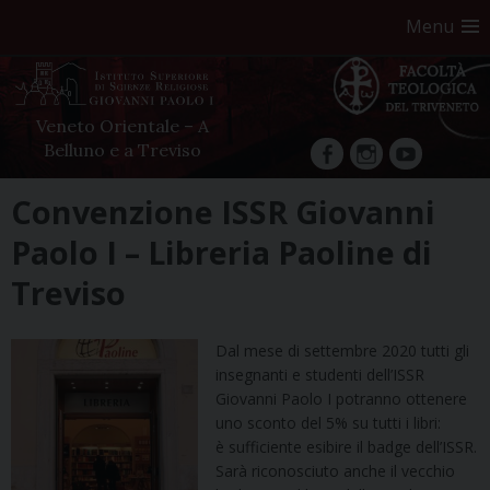
Menu
Veneto Orientale – A
Belluno e a Treviso
facebook
Instagram
YouTube
Skip
Convenzione ISSR Giovanni
to
Paolo I – Libreria Paoline di
content
Treviso
Dal mese di settembre 2020 tutti gli
insegnanti e studenti dell’ISSR
Giovanni Paolo I potranno ottenere
uno sconto del 5% su tutti i libri:
è sufficiente esibire il badge dell’ISSR.
Sarà riconosciuto anche il vecchio