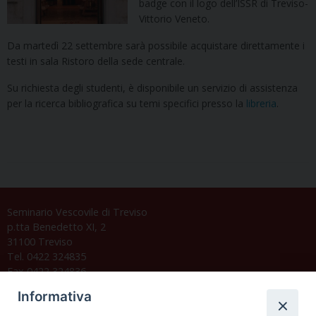
badge con il logo dell’ISSR di Treviso-
Vittorio Veneto.
Da martedì 22 settembre sarà possibile acquistare direttamente i
testi in sala Ristoro della sede centrale.
Su richiesta degli studenti, è disponibile un servizio di assistenza
per la ricerca bibliografica su temi specifici presso la
libreria
.
Seminario Vescovile di Treviso
p.tta Benedetto XI, 2
31100 Treviso
Tel. 0422 324835
Fax 0422 324836
segreteria@issrgp1.it
Informativa
C.F. 94004060268