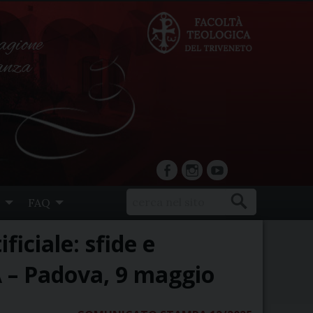
agione
ranza
facebook
Instagram
YouTube
FAQ
iciale: sfide e
IA – Padova, 9 maggio