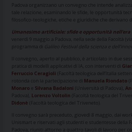
Padova organizzano un convegno che intende analizzare
tale relazione, esaminando le sfide, le opportunità te
filosofico-teologiche, etiche e giuridiche che derivano 
Umanesimo artificiale: sfide e opportunità nell’era d
venerdì 9 maggio a Padova, nella sede della Facoltà (via
programma di
Galileo Festival della scienza e dell’inn
Il convegno, aperto al pubblico, è articolato in due s
pratica di modelli applicativi di IA, con interventi di
Gian
Ferruccio Ceragioli
(Facoltà teologica dell’Italia sett
rotonda con la partecipazione di
Manuela Riondato
(F
Monaro
e
Silvana Badaloni
(Università di Padova),
An
Padova),
Lorenzo Voltolin
(Facoltà teologica del Triven
Didonè
(Facoltà teologica del Triveneto).
Il convegno sarà preceduto, giovedì 8 maggio, dai work
Unismart e riservati agli studenti e studentesse della F
Padova, riuniti attorno a quattro tavoli di lavoro per