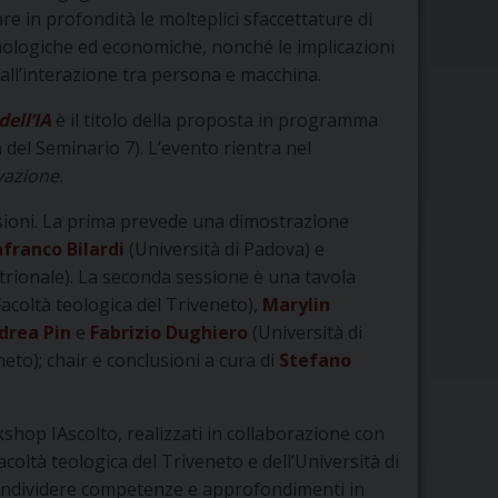
 in profondità le molteplici sfaccettature di
cnologiche ed economiche, nonché le implicazioni
dall’interazione tra persona e macchina.
ell’IA
è il titolo della proposta in programma
 del Seminario 7). L’evento rientra nel
ovazione.
essioni. La prima prevede una dimostrazione
franco Bilardi
(Università di Padova) e
entrionale). La seconda sessione è una tavola
acoltà teologica del Triveneto),
Marylin
drea Pin
e
Fabrizio Dughiero
(Università di
eto); chair e conclusioni a cura di
Stefano
shop IAscolto, realizzati in collaborazione con
acoltà teologica del Triveneto e dell’Università di
 condividere competenze e approfondimenti in