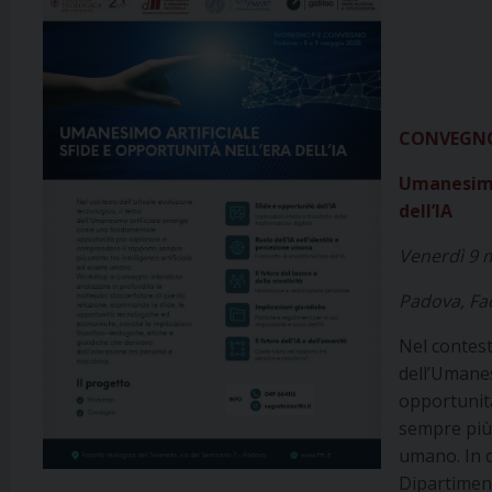
CONVEGN
Umanesimo 
dell’IA
Venerdì 9 
Padova, Fac
Nel contest
dell’Umane
opportunit
sempre più 
umano. In q
Dipartiment