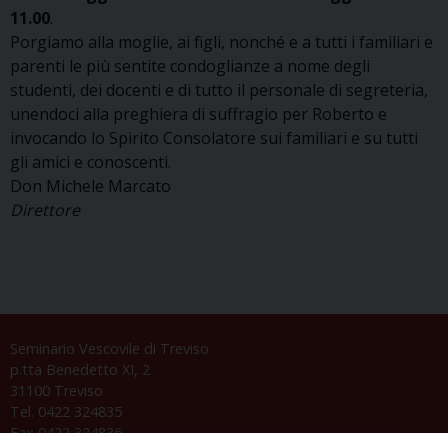
11.00
.
Porgiamo alla moglie, ai figli, nonché e a tutti i familiari e
parenti le più sentite condoglianze a nome degli
studenti, dei docenti e di tutto il personale di segreteria,
unendoci alla preghiera di suffragio per Roberto e
invocando lo Spirito Consolatore sui familiari e su tutti
gli amici e conoscenti.
Don Michele Marcato
Direttore
Seminario Vescovile di Treviso
p.tta Benedetto XI, 2
31100 Treviso
Tel. 0422 324835
Fax 0422 324836