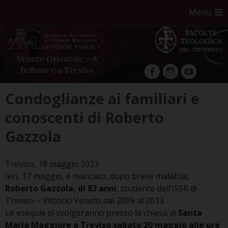
Menu
Veneto Orientale – A
Belluno e a Treviso
facebook
Instagram
YouTube
Skip
Condoglianze ai familiari e
to
conoscenti di Roberto
content
Gazzola
Treviso, 18 maggio 2023
Ieri, 17 maggio, è mancato, dopo breve malattia,
Roberto Gazzola, di 83 anni
, studente dell’ISSR di
Treviso – Vittorio Veneto dal 2009 al 2013.
Le esequie si svolgeranno presso la chiesa di
Santa
Maria Maggiore a Treviso
sabato 20 maggio alle ore