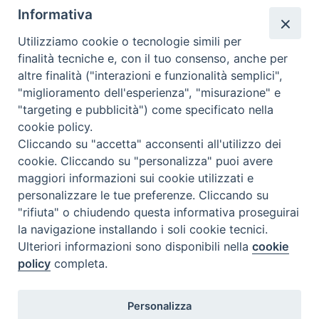
segreteria@issrgp1.it
Informativa
C.F. 94004060268
Utilizziamo cookie o tecnologie simili per
finalità tecniche e, con il tuo consenso, anche per
altre finalità ("interazioni e funzionalità semplici",
Orario di segreteria
"miglioramento dell'esperienza", "misurazione" e
"targeting e pubblicità") come specificato nella
Lunedì 17.30-19.30
cookie policy.
Martedì 17.30-19.30
Mercoledì 17.30-19.30
Cliccando su "accetta" acconsenti all'utilizzo dei
Giovedì 17.30-19.30
cookie. Cliccando su "personalizza" puoi avere
Venerdì chiuso
maggiori informazioni sui cookie utilizzati e
Sabato 9.30-11.30
personalizzare le tue preferenze. Cliccando su
"rifiuta" o chiudendo questa informativa proseguirai
Privacy e sicurezza
la navigazione installando i soli cookie tecnici.
Ulteriori informazioni sono disponibili nella
cookie
policy
completa.
Personalizza