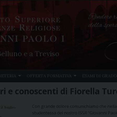
Rendere r
della spe
elluno e a Treviso
RETERIA
OFFERTA FORMATIVA
ESAMI DI GRADO
ri e conoscenti di Fiorella Tu
Con grande dolore comunichiamo che nella
studentessa del nostro ISSR “Giovanni Paolo