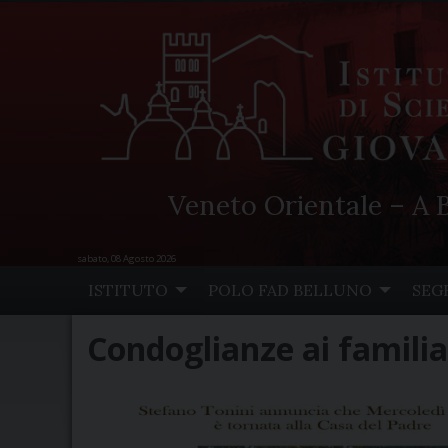
Veneto Orientale – A B
sabato, 08 Agosto 2026
Skip
ISTITUTO
POLO FAD BELLUNO
SEG
to
content
Condoglianze ai familia