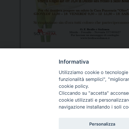
Informativa
Utilizziamo cookie o tecnologie s
funzionalità semplici", "miglior
Seminario Vescovile di Treviso
cookie policy.
p.tta Benedetto XI, 2
Cliccando su "accetta" acconsent
31100 Treviso
cookie utilizzati e personalizza
Tel. 0422 324835
navigazione installando i soli co
Fax 0422 324836
segreteria@issrgp1.it
Personalizza
C.F. 94004060268