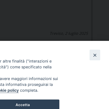
Treviso, 2 luglio 2025
altre finalità ("interazioni e
cità") come specificato nella
Orario di segreteria
 avere maggiori informazioni sui
Lunedì 17.30-19.30
sta informativa proseguirai la
Martedì 17.30-19.30
kie policy
completa.
Mercoledì 17.30-19.30
Giovedì 17.30-19.30
Venerdì chiuso
Accetta
Sabato 9.30-11.30