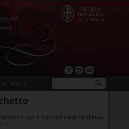
agione
ranza
facebook
Instagram
YouTube
FAQ
rchetto
 giornata di oggi è mancata
Fiorella Turchetto
,
 I”.