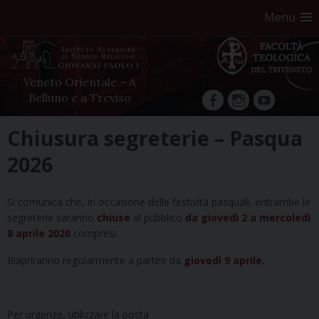
Menu
Veneto Orientale – A
Belluno e a Treviso
facebook
Instagram
YouTube
Skip
Chiusura segreterie – Pasqua
to
2026
content
Si comunica che, in occasione delle festività pasquali, entrambe le
segreterie saranno
chiuse
al pubblico
da giovedì 2 a mercoledì
8 aprile 2026
compresi.
Riapriranno regolarmente a partire da
giovedì 9 aprile.
Per urgenze, utilizzare la posta