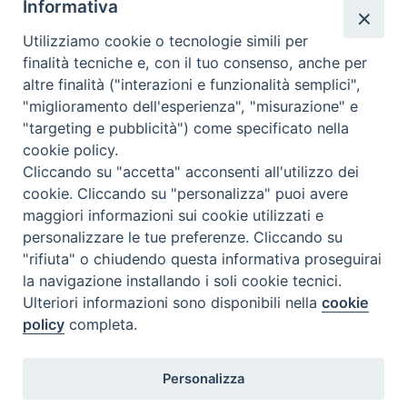
Informativa
C.F. 94004060268
Utilizziamo cookie o tecnologie simili per
finalità tecniche e, con il tuo consenso, anche per
altre finalità ("interazioni e funzionalità semplici",
Orario di segreteria
"miglioramento dell'esperienza", "misurazione" e
"targeting e pubblicità") come specificato nella
Lunedì 17.30-19.30
cookie policy.
Martedì 17.30-19.30
Mercoledì 17.30-19.30
Cliccando su "accetta" acconsenti all'utilizzo dei
Giovedì 17.30-19.30
cookie. Cliccando su "personalizza" puoi avere
Venerdì chiuso
maggiori informazioni sui cookie utilizzati e
Sabato 9.30-11.30
personalizzare le tue preferenze. Cliccando su
"rifiuta" o chiudendo questa informativa proseguirai
Privacy e sicurezza
la navigazione installando i soli cookie tecnici.
Ulteriori informazioni sono disponibili nella
cookie
policy
completa.
Personalizza