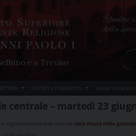
Rendere r
della spe
elluno e a Treviso
RETERIA
OFFERTA FORMATIVA
ESAMI DI GRADO
de centrale – martedì 23 giug
 la segreteria della sede centrale
sarà chiusa nella giornat