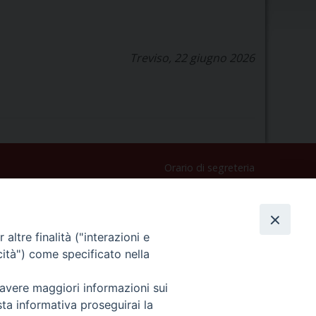
Treviso, 22 giugno 2026
Orario di segreteria
Lunedì 17.30-19.30
Martedì 17.30-19.30
Mercoledì 17.30-19.30
altre finalità ("interazioni e
Giovedì 17.30-19.30
cità") come specificato nella
Venerdì chiuso
Sabato 9.30-11.30
 avere maggiori informazioni sui
Privacy e sicurezza
sta informativa proseguirai la