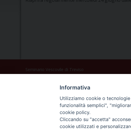
Riaprirà regolarmente mercoledì 24 giugno dalle 
Seminario Vescovile di Treviso
p.tta Benedetto XI, 2
31100 Treviso
Informativa
Tel. 0422 324835
Fax 0422 324836
Utilizziamo cookie o tecnologie s
segreteria@issrgp1.it
funzionalità semplici", "miglior
cookie policy.
C.F. 94004060268
Cliccando su "accetta" acconsent
cookie utilizzati e personalizza