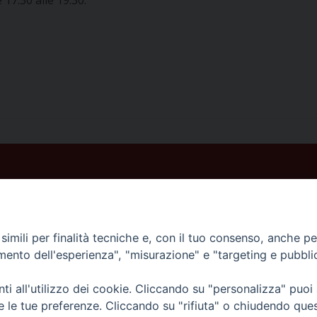
17.30 alle 19.30.
imili per finalità tecniche e, con il tuo consenso, anche per 
amento dell'esperienza", "misurazione" e "targeting e pubbli
Veneto Orientale – A Belluno e a Treviso
i all'utilizzo dei cookie. Cliccando su "personalizza" puoi
re le tue preferenze. Cliccando su "rifiuta" o chiudendo que