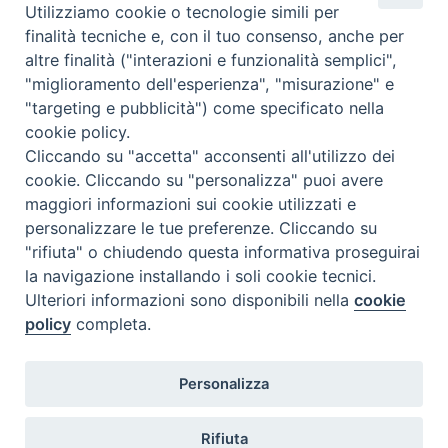
C.F. 94004060268
Utilizziamo cookie o tecnologie simili per
finalità tecniche e, con il tuo consenso, anche per
altre finalità ("interazioni e funzionalità semplici",
Orario di segreteria
"miglioramento dell'esperienza", "misurazione" e
"targeting e pubblicità") come specificato nella
Lunedì 17.30-19.30
cookie policy.
Martedì 17.30-19.30
Mercoledì 17.30-19.30
Cliccando su "accetta" acconsenti all'utilizzo dei
Giovedì 17.30-19.30
cookie. Cliccando su "personalizza" puoi avere
Venerdì chiuso
maggiori informazioni sui cookie utilizzati e
Sabato 9.30-11.30
personalizzare le tue preferenze. Cliccando su
"rifiuta" o chiudendo questa informativa proseguirai
Privacy e sicurezza
la navigazione installando i soli cookie tecnici.
Ulteriori informazioni sono disponibili nella
cookie
policy
completa.
Personalizza
Rifiuta