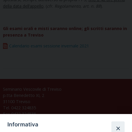
della data dell’appello
. (
cfr. Regolamento, art. n. 88
).
Gli esami orali e misti saranno online; gli scritti saranno in
presenza a Treviso
Calendario esami sessione invernale 2021
Seminario Vescovile di Treviso
p.tta Benedetto XI, 2
31100 Treviso
Tel. 0422 324835
Fax 0422 324836
segreteria@issrgp1.it
Informativa