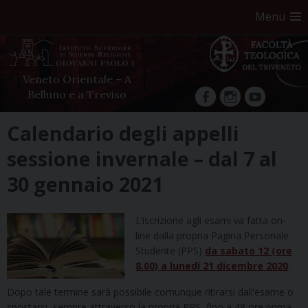
Menu
Veneto Orientale – A
Belluno e a Treviso
facebook
Instagram
YouTube
Skip
Calendario degli appelli
to
sessione invernale – dal 7 al
content
30 gennaio 2021
L’iscrizione agli esami va fatta on-
line dalla propria Pagina Personale
Studente (PPS)
da sabato 12 (ore
8.00) a lunedì 21 dicembre 2020
.
Dopo tale termine sarà possibile comunque ritirarsi dall’esame o
spostarsi, sempre attraverso la propria PPS,
fino a 48 ore prima