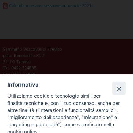
Calendario esami sessione autunnale 2021
Seminario Vescovile di Treviso
p.tta Benedetto XI, 2
31100 Treviso
Tel. 0422 324835
Fax 0422 324836
segreteria@issrgp1.it
Informativa
C.F. 94004060268
Utilizziamo cookie o tecnologie simili per
finalità tecniche e, con il tuo consenso, anche per
altre finalità ("interazioni e funzionalità semplici",
Orario di segreteria
"miglioramento dell'esperienza", "misurazione" e
"targeting e pubblicità") come specificato nella
Lunedì 17.30-19.30
cookie policy.
Martedì 17.30-19.30