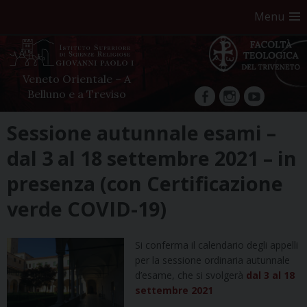
Menu
Veneto Orientale – A
Belluno e a Treviso
facebook
Instagram
YouTube
Skip
Sessione autunnale esami –
to
dal 3 al 18 settembre 2021 – in
content
presenza (con Certificazione
verde COVID-19)
Si conferma il calendario degli appelli
per la sessione ordinaria autunnale
d’esame, che si svolgerà
dal 3 al 18
settembre 2021