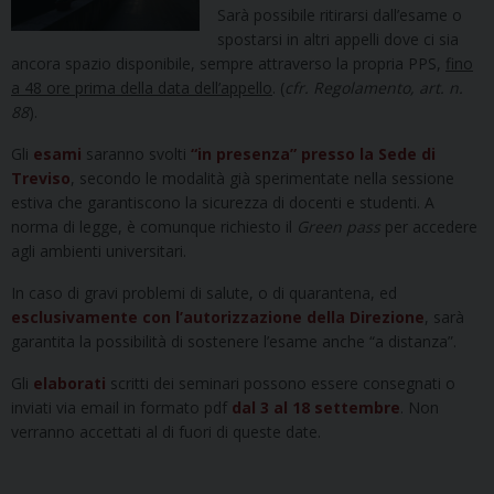
Sarà possibile ritirarsi dall’esame o
spostarsi in altri appelli dove ci sia
ancora spazio disponibile, sempre attraverso la propria PPS,
fino
a 48 ore prima della data dell’appello
. (
cfr. Regolamento, art. n.
88
).
Gli
esami
saranno svolti
“in presenza” presso la Sede di
Treviso
, secondo le modalità già sperimentate nella sessione
estiva che garantiscono la sicurezza di docenti e studenti. A
norma di legge, è comunque richiesto il
Green pass
per accedere
agli ambienti universitari.
In caso di gravi problemi di salute, o di quarantena, ed
esclusivamente con l’autorizzazione della Direzione
, sarà
garantita la possibilità di sostenere l’esame anche “a distanza”.
Gli
elaborati
scritti dei seminari possono essere consegnati o
inviati via em
ail in formato pdf
dal 3 al 18 settembre
. Non
verranno accettati al di fuori di queste date.