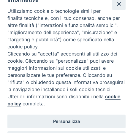
C.F. 94004060268
Utilizziamo cookie o tecnologie simili per
finalità tecniche e, con il tuo consenso, anche per
altre finalità ("interazioni e funzionalità semplici",
Orario di segreteria
"miglioramento dell'esperienza", "misurazione" e
"targeting e pubblicità") come specificato nella
Lunedì 17.30-19.30
cookie policy.
Martedì 17.30-19.30
Mercoledì 17.30-19.30
Cliccando su "accetta" acconsenti all'utilizzo dei
Giovedì 17.30-19.30
cookie. Cliccando su "personalizza" puoi avere
Venerdì chiuso
maggiori informazioni sui cookie utilizzati e
Sabato 9.30-11.30
personalizzare le tue preferenze. Cliccando su
"rifiuta" o chiudendo questa informativa proseguirai
Privacy e sicurezza
la navigazione installando i soli cookie tecnici.
Ulteriori informazioni sono disponibili nella
cookie
policy
completa.
Personalizza