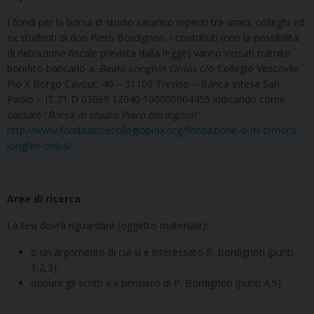
I fondi per la borsa di studio saranno reperiti tra amici, colleghi ed
ex studenti di don Piero Bordignon. I contributi (con la possibilità
di detrazione fiscale prevista dalla legge) vanno versati tramite
bonifico bancario a:
Beato Longhin Onlus
c/o Collegio Vescovile
Pio X Borgo Cavour, 40 – 31100 Treviso – Banca Intesa San
Paolo – IT 71 D 03069 12040 100000004455 indicando come
causale “
Borsa di studio Piero Bordignon
”.
http://www.fondazionecollegiopiox.org/fondazione-o-m-c/mons-
longhin-onlus/
Aree di ricerca
La tesi dovrà riguardare (oggetto materiale):
o un argomento di cui si è interessato P. Bordignon (punti
1,2,3);
oppure gli scritti e il pensiero di P. Bordignon (punti 4,5).