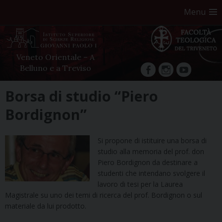
Menu
Veneto Orientale – A
Belluno e a Treviso
facebook
Instagram
YouTube
Skip
Borsa di studio “Piero
to
Bordignon”
content
Si propone di istituire una borsa di
studio alla memoria del prof. don
Piero Bordignon da destinare a
studenti che intendano svolgere il
lavoro di tesi per la Laurea
Magistrale su uno dei temi di ricerca del prof. Bordignon o sul
materiale da lui prodotto.