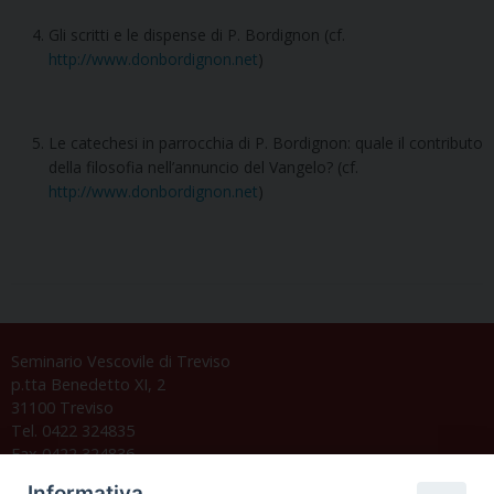
Gli scritti e le dispense di P. Bordignon (cf.
http://www.donbordignon.net
)
Le catechesi in parrocchia di P. Bordignon: quale il contributo
della filosofia nell’annuncio del Vangelo? (cf.
http://www.donbordignon.net
)
Seminario Vescovile di Treviso
p.tta Benedetto XI, 2
31100 Treviso
Tel. 0422 324835
Fax 0422 324836
segreteria@issrgp1.it
Informativa