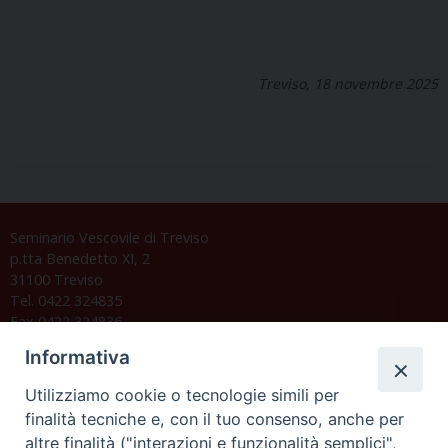
Treviso, 18 novembre 2025
Seminario Vescovile di Treviso
p.tta Benedetto XI, 2
31100 Treviso
Tel. 0422 324835
Fax 0422 324836
segreteria@issrgp1.it
Informativa
C.F. 94004060268
Utilizziamo cookie o tecnologie simili per
finalità tecniche e, con il tuo consenso, anche per
altre finalità ("interazioni e funzionalità semplici",