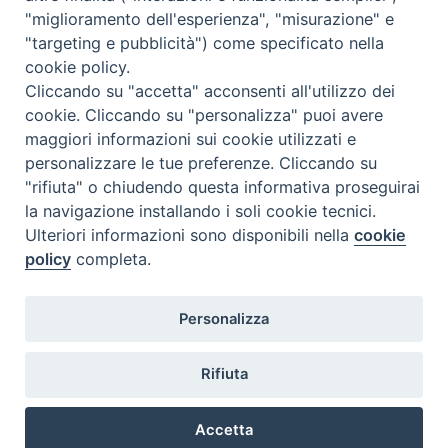
Orario di segreteria
"miglioramento dell'esperienza", "misurazione" e
"targeting e pubblicità") come specificato nella
Lunedì 17.30-19.30
cookie policy.
Martedì 17.30-19.30
Mercoledì 17.30-19.30
Cliccando su "accetta" acconsenti all'utilizzo dei
Giovedì 17.30-19.30
cookie. Cliccando su "personalizza" puoi avere
Venerdì chiuso
maggiori informazioni sui cookie utilizzati e
Sabato 9.30-11.30
personalizzare le tue preferenze. Cliccando su
"rifiuta" o chiudendo questa informativa proseguirai
Privacy e sicurezza
la navigazione installando i soli cookie tecnici.
Ulteriori informazioni sono disponibili nella
cookie
policy
completa.
Personalizza
Rifiuta
Veneto Orientale – A Belluno e a Treviso
Accetta