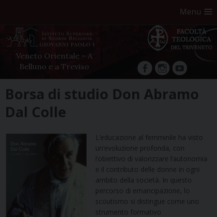
Menu
Veneto Orientale – A
Belluno e a Treviso
facebook
Instagram
YouTube
Skip
Borsa di studio Don Abramo
to
Dal Colle
content
L’educazione al femminile ha visto
un’evoluzione profonda, con
l’obiettivo di valorizzare l’autonomia
e il contributo delle donne in ogni
ambito della società. In questo
percorso di emancipazione, lo
scoutismo si distingue come uno
strumento formativo