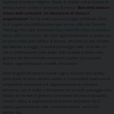
superiore di Scienze religiose “Mons. A. Onisto” con la Diocesi di
Vicenza hanno avviato il seminario di ricerca “
Beni della chiesa e
futuro delle comunità. Un laboratorio di ricerca e
progettazione
” che ha avuto una prima tappa a febbraio 2025,
cui è seguita una pubblicazione open access edita da Triveneto
Theology Press (link download
https://www.fttr.it/beni-ecclesiali-e-
futuro-delle-comunita/
). Nel 2026 l’approfondimento si amplia con
un corso, nella sede dell’Issr di Vicenza, articolato in otto incontri
(da febbraio a maggio, il venerdì pomeriggio dalle 18.30 alle 21)
che si soffermeranno sulle analisi delle ricadute pratiche nella
gestione dei beni immobili comunitari a partire da tre parole
chiave: rappresentazioni, modelli, innovazioni.
Sotto la guida dei docenti Davide Lago e Assunta Steccanella, i
partecipanti al corso saranno invitati a comprendere quali sono le
competenze necessarie e le rappresentazioni di comunità
attraverso casi di studio e discussioni. Un secondo passaggio sarà
l’analisi dei modelli di gestione comunitaria dei beni ecclesiastici
“minori”. Infine, si esploreranno le pratiche innovative che si
stanno sperimentando nelle comunità cristiane, anche con
partner laici.