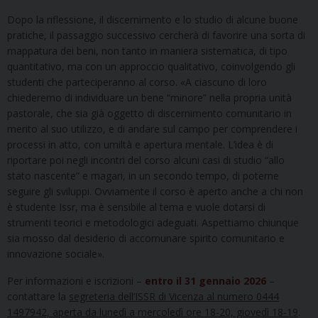
Dopo la riflessione, il discernimento e lo studio di alcune buone
pratiche, il passaggio successivo cercherà di favorire una sorta di
mappatura dei beni, non tanto in maniera sistematica, di tipo
quantitativo, ma con un approccio qualitativo, coinvolgendo gli
studenti che parteciperanno al corso. «A ciascuno di loro
chiederemo di individuare un bene “minore” nella propria unità
pastorale, che sia già oggetto di discernimento comunitario in
merito al suo utilizzo, e di andare sul campo per comprendere i
processi in atto, con umiltà e apertura mentale. L’idea è di
riportare poi negli incontri del corso alcuni casi di studio “allo
stato nascente” e magari, in un secondo tempo, di poterne
seguire gli sviluppi. Ovviamente il corso è aperto anche a chi non
è studente Issr, ma è sensibile al tema e vuole dotarsi di
strumenti teorici e metodologici adeguati. Aspettiamo chiunque
sia mosso dal desiderio di accomunare spirito comunitario e
innovazione sociale».
Per informazioni e iscrizioni –
entro il 31 gennaio 2026
–
contattare la
segreteria dell’ISSR di Vicenza al numero 0444
1497942, aperta da lunedì a mercoledì ore 18-20, giovedì 18-19
.