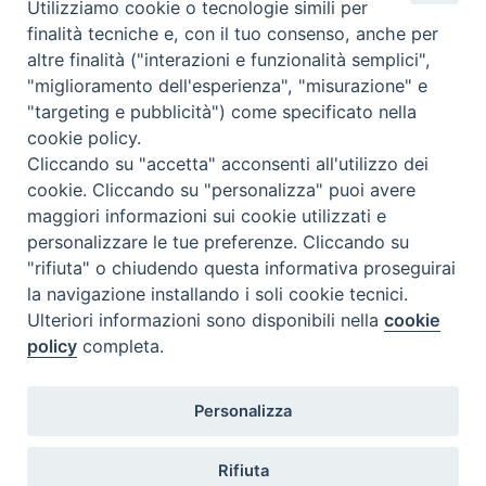
Utilizziamo cookie o tecnologie simili per
finalità tecniche e, con il tuo consenso, anche per
altre finalità ("interazioni e funzionalità semplici",
Orario di segreteria
"miglioramento dell'esperienza", "misurazione" e
"targeting e pubblicità") come specificato nella
Lunedì 17.30-19.30
cookie policy.
Martedì 17.30-19.30
Mercoledì 17.30-19.30
Cliccando su "accetta" acconsenti all'utilizzo dei
Giovedì 17.30-19.30
cookie. Cliccando su "personalizza" puoi avere
Venerdì chiuso
maggiori informazioni sui cookie utilizzati e
Sabato 9.30-11.30
personalizzare le tue preferenze. Cliccando su
"rifiuta" o chiudendo questa informativa proseguirai
Privacy e sicurezza
la navigazione installando i soli cookie tecnici.
Ulteriori informazioni sono disponibili nella
cookie
policy
completa.
Personalizza
Rifiuta