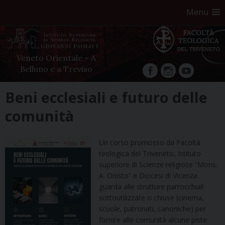
Menu
Veneto Orientale – A
Belluno e a Treviso
facebook
Instagram
YouTube
Skip
Beni ecclesiali e futuro delle
to
comunità
content
Un corso promosso da Facoltà
teologica del Triveneto, Istituto
superiore di Scienze religiose “Mons.
A. Onisto” e Diocesi di Vicenza
guarda alle strutture parrocchiali
sottoutilizzate o chiuse (cinema,
scuole, patronati, canoniche) per
fornire alle comunità alcune piste