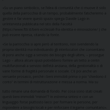
«Su un piano simbolico, se l’idea di comunità che ci muove è solo
quella della parrocchia di un tempo, probabilmente faticheremo a
gestire e far vivere questi spazi» spiega Davide Lago in
un’intervista pubblicata nel sito della Facoltà
(https://www.fttr.it/beni-ecclesiali-fra-identita-e-innovazione/ ) che
può essere ripresa, citando la fonte.
«Se la parrocchia si apre però al territorio, non svendendo la
propria identità ma individuando gli interlocutori che consentano
di porsi anche oggi a servizio dei bisogni degli ultimi, – prosegue
Lago – allora alcuni spazi potrebbero fornire un tetto a centri
multifunzionali a servizio dell’età anziana, della genitorialità o di
varie forme di fragilità personale e sociale. C’è poi anche un
versante prosaico, perché i beni immobili prima o poi “chiedono il
conto” in termini di ristrutturazione e messa a norma. Ma su
tutto rimane una domanda di fondo. Per cosa sono stati creati
questi beni immobili “minori”? In estrema sintesi e con un
linguaggio forse piuttosto laico: per formare le persone, per
rispondere a bisogni locali e per rinforzare il legame comunitario».