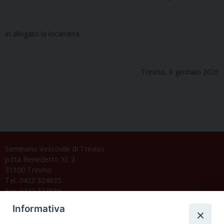
In allegato la locandina.
Treviso, 8 gennaio 2026
Seminario Vescovile di Treviso
p.tta Benedetto XI, 2
31100 Treviso
Tel. 0422 324835
Fax 0422 324836
segreteria@issrgp1.it
Informativa
C.F. 94004060268