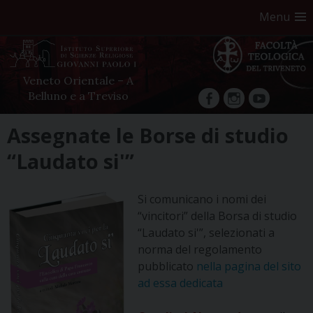
Menu
Veneto Orientale – A
Belluno e a Treviso
facebook
Instagram
YouTube
Skip
Assegnate le Borse di studio
to
“Laudato si'”
content
Si comunicano i nomi dei
“vincitori” della Borsa di studio
“Laudato si'”, selezionati a
norma del regolamento
pubblicato
nella pagina del sito
ad essa dedicata