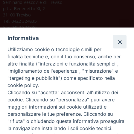
Seminario Vescovile di Treviso
p.tta Benedetto XI, 2
31100 Treviso
Tel. 0422 324835
Fax 0422 324836
segreteria@issrgp1.it
Informativa
C.F. 94004060268
Utilizziamo cookie o tecnologie simili per
finalità tecniche e, con il tuo consenso, anche per
altre finalità ("interazioni e funzionalità semplici",
Orario di segreteria
"miglioramento dell'esperienza", "misurazione" e
"targeting e pubblicità") come specificato nella
Lunedì 17.30-19.30
cookie policy.
Martedì 17.30-19.30
Mercoledì 17.30-19.30
Cliccando su "accetta" acconsenti all'utilizzo dei
Giovedì 17.30-19.30
cookie. Cliccando su "personalizza" puoi avere
Venerdì chiuso
maggiori informazioni sui cookie utilizzati e
Sabato 9.30-11.30
personalizzare le tue preferenze. Cliccando su
"rifiuta" o chiudendo questa informativa proseguirai
Privacy e sicurezza
la navigazione installando i soli cookie tecnici.