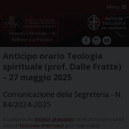
Menu
Veneto Orientale – A
Belluno e a Treviso
facebook
Instagram
YouTube
Skip
Anticipo orario Teologia
to
spirituale (prof. Dalle Fratte)
content
– 27 maggio 2025
Comunicazione della Segreteria - N.
84/2024-2025
Si comunica che
GIOVEDÌ 29 MAGGIO
(18.30-20.05) non ci sarà il
corso di
TEOLOGIA SPIRITUALE
(prof. Dalle Fratte).