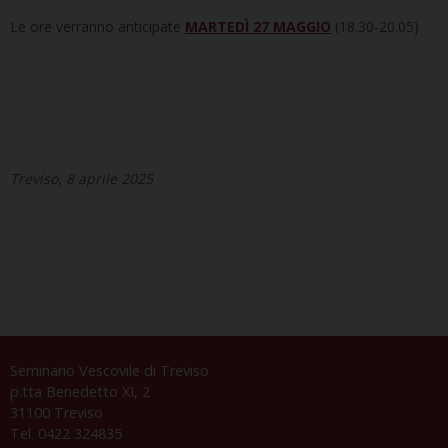
Le ore verranno anticipate
MARTEDÌ 27 MAGGIO
(18.30-20.05)
Treviso, 8 aprile 2025
Seminario Vescovile di Treviso
p.tta Benedetto XI, 2
31100 Treviso
Tel. 0422 324835