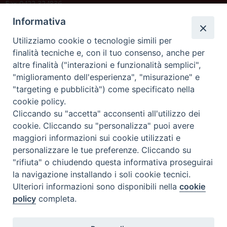
Fax 0422 324836
segreteria@issrgp1.it
Informativa
C.F. 94004060268
Utilizziamo cookie o tecnologie simili per
finalità tecniche e, con il tuo consenso, anche per
altre finalità ("interazioni e funzionalità semplici",
Orario di segreteria
"miglioramento dell'esperienza", "misurazione" e
"targeting e pubblicità") come specificato nella
Lunedì 17.30-19.30
cookie policy.
Martedì 17.30-19.30
Mercoledì 17.30-19.30
Cliccando su "accetta" acconsenti all'utilizzo dei
Giovedì 17.30-19.30
cookie. Cliccando su "personalizza" puoi avere
Venerdì chiuso
maggiori informazioni sui cookie utilizzati e
Sabato 9.30-11.30
personalizzare le tue preferenze. Cliccando su
"rifiuta" o chiudendo questa informativa proseguirai
Privacy e sicurezza
la navigazione installando i soli cookie tecnici.
Ulteriori informazioni sono disponibili nella
cookie
policy
completa.