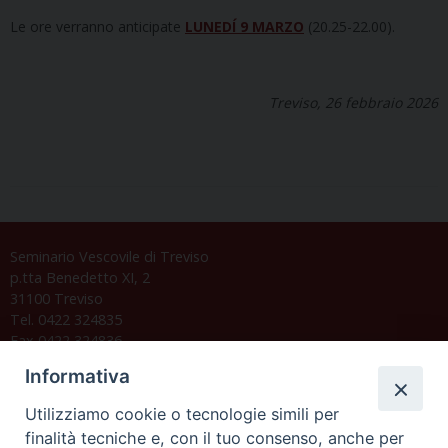
Le ore verranno anticipate
LUNEDÍ 9 MARZO
(20.25-22.00).
Treviso, 26 febbraio 2026
Seminario Vescovile di Treviso
p.tta Benedetto XI, 2
31100 Treviso
Tel. 0422 324835
Fax 0422 324836
segreteria@issrgp1.it
Informativa
C.F. 94004060268
Utilizziamo cookie o tecnologie simili per
finalità tecniche e, con il tuo consenso, anche per