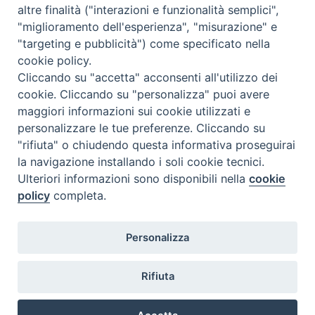
altre finalità ("interazioni e funzionalità semplici",
Orario di segreteria
"miglioramento dell'esperienza", "misurazione" e
"targeting e pubblicità") come specificato nella
Lunedì 17.30-19.30
cookie policy.
Martedì 17.30-19.30
Mercoledì 17.30-19.30
Cliccando su "accetta" acconsenti all'utilizzo dei
Giovedì 17.30-19.30
cookie. Cliccando su "personalizza" puoi avere
Venerdì chiuso
maggiori informazioni sui cookie utilizzati e
Sabato 9.30-11.30
personalizzare le tue preferenze. Cliccando su
"rifiuta" o chiudendo questa informativa proseguirai
Privacy e sicurezza
la navigazione installando i soli cookie tecnici.
Ulteriori informazioni sono disponibili nella
cookie
policy
completa.
Personalizza
Rifiuta
Veneto Orientale – A Belluno e a Treviso