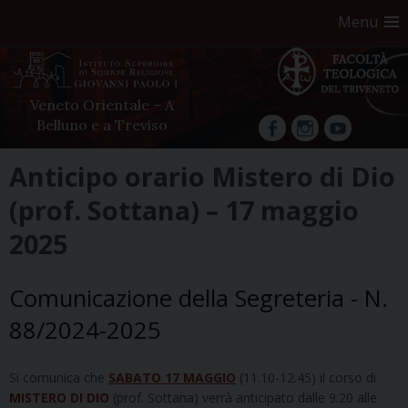
Menu
Veneto Orientale – A
Belluno e a Treviso
facebook
Instagram
YouTube
Skip
Anticipo orario Mistero di Dio
to
(prof. Sottana) – 17 maggio
content
2025
Comunicazione della Segreteria - N.
88/2024-2025
Si comunica che
SABATO 17 MAGGIO
(11.10-12.45) il corso di
MISTERO DI DIO
(prof. Sottana) verrà anticipato dalle 9.20 alle