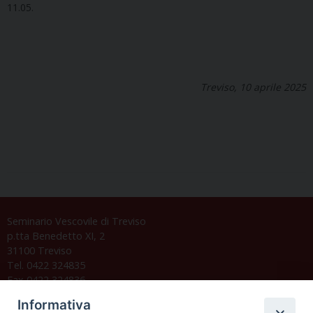
11.05.
Treviso, 10 aprile 2025
Seminario Vescovile di Treviso
p.tta Benedetto XI, 2
31100 Treviso
Tel. 0422 324835
Fax 0422 324836
segreteria@issrgp1.it
Informativa