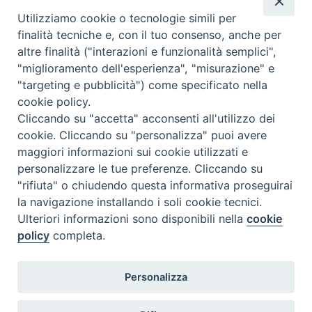
C.F. 94004060268
Utilizziamo cookie o tecnologie simili per
finalità tecniche e, con il tuo consenso, anche per
altre finalità ("interazioni e funzionalità semplici",
Orario di segreteria
"miglioramento dell'esperienza", "misurazione" e
"targeting e pubblicità") come specificato nella
Lunedì 17.30-19.30
cookie policy.
Martedì 17.30-19.30
Mercoledì 17.30-19.30
Cliccando su "accetta" acconsenti all'utilizzo dei
Giovedì 17.30-19.30
cookie. Cliccando su "personalizza" puoi avere
Venerdì chiuso
maggiori informazioni sui cookie utilizzati e
Sabato 9.30-11.30
personalizzare le tue preferenze. Cliccando su
"rifiuta" o chiudendo questa informativa proseguirai
Privacy e sicurezza
la navigazione installando i soli cookie tecnici.
Ulteriori informazioni sono disponibili nella
cookie
policy
completa.
Personalizza