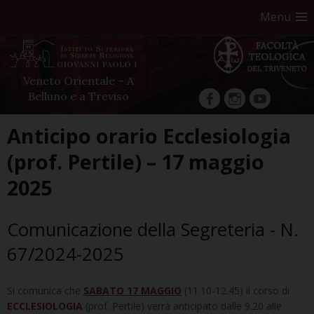
Menu
Veneto Orientale – A
Belluno e a Treviso
facebook
Instagram
YouTube
Skip
Anticipo orario Ecclesiologia
to
(prof. Pertile) – 17 maggio
content
2025
Comunicazione della Segreteria - N.
67/2024-2025
Si comunica che
SABATO 17 MAGGIO
(11.10-12.45) il corso di
ECCLESIOLOGIA
(prof. Pertile) verrà anticipato dalle 9.20 alle