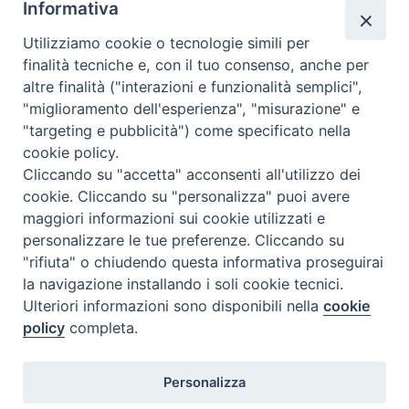
Informativa
C.F. 94004060268
Utilizziamo cookie o tecnologie simili per
finalità tecniche e, con il tuo consenso, anche per
altre finalità ("interazioni e funzionalità semplici",
Orario di segreteria
"miglioramento dell'esperienza", "misurazione" e
"targeting e pubblicità") come specificato nella
Lunedì 17.30-19.30
cookie policy.
Martedì 17.30-19.30
Mercoledì 17.30-19.30
Cliccando su "accetta" acconsenti all'utilizzo dei
Giovedì 17.30-19.30
cookie. Cliccando su "personalizza" puoi avere
Venerdì chiuso
maggiori informazioni sui cookie utilizzati e
Sabato 9.30-11.30
personalizzare le tue preferenze. Cliccando su
"rifiuta" o chiudendo questa informativa proseguirai
Privacy e sicurezza
la navigazione installando i soli cookie tecnici.
Ulteriori informazioni sono disponibili nella
cookie
policy
completa.
Personalizza