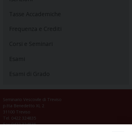
Tasse Accademiche
Frequenza e Crediti
Corsi e Seminari
Esami
Esami di Grado
Seminario Vescovile di Treviso
p.tta Benedetto XI, 2
31100 Treviso
Tel. 0422 324835
Fax 0422 324836
segreteria@issrgp1.it