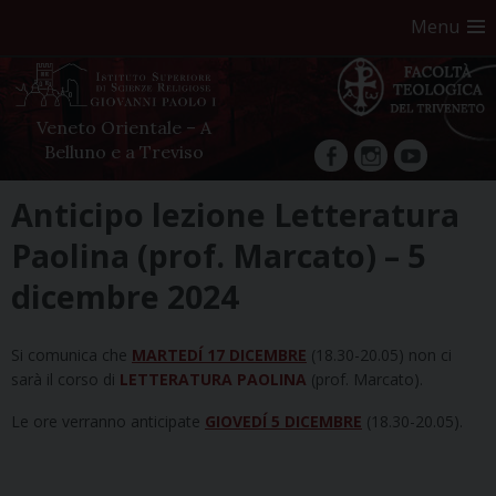
Menu
Veneto Orientale – A
Belluno e a Treviso
facebook
Instagram
YouTube
Skip
Anticipo lezione Letteratura
to
Paolina (prof. Marcato) – 5
content
dicembre 2024
Si comunica che
MARTEDÍ 17 DICEMBRE
(18.30-20.05) non ci
sarà il corso di
LETTERATURA PAOLINA
(prof. Marcato).
Le ore verranno anticipate
GIOVEDÍ
5 DICEMBRE
(18.30-20.05).