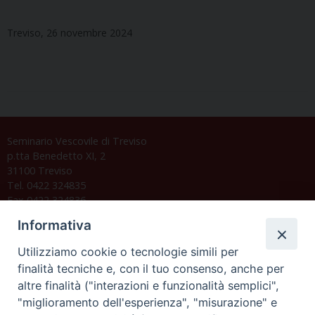
Treviso, 26 novembre 2024
Seminario Vescovile di Treviso
p.tta Benedetto XI, 2
31100 Treviso
Tel. 0422 324835
Fax 0422 324836
segreteria@issrgp1.it
Informativa
C.F. 94004060268
Utilizziamo cookie o tecnologie simili per
finalità tecniche e, con il tuo consenso, anche per
altre finalità ("interazioni e funzionalità semplici",
Orario di segreteria
"miglioramento dell'esperienza", "misurazione" e