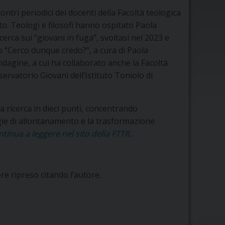
ontri periodici dei docenti della Facoltà teologica
to. Teologi e filosofi hanno ospitato Paola
icerca sui “giovani in fuga”, svoltasi nel 2023 e
lo “Cerco dunque credo?”, a cura di Paola
indagine, a cui ha collaborato anche la Facoltà
ervatorio Giovani dell’Istituto Toniolo di
la ricerca in dieci punti, concentrando
logie di allontanamento e la trasformazione
ntinua a leggere nel sito della FTTR..
re ripreso citando l’autore.