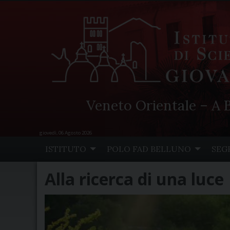
Veneto Orientale – A B
giovedì, 06 Agosto 2026
Skip
ISTITUTO
POLO FAD BELLUNO
SEG
to
content
Alla ricerca di una luce