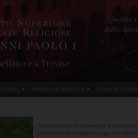
Rendere r
della spe
elluno e a Treviso
RETERIA
OFFERTA FORMATIVA
ESAMI DI GRADO
Paola Bignardi ha presentato ai docenti delle
conclusioni dell’indagine sui giovani che h