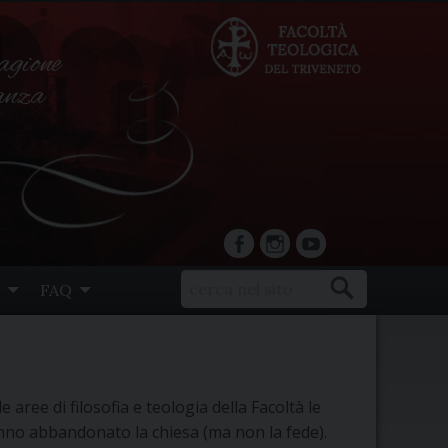
agione
ranza
facebook
Instagram
YouTube
FAQ
 aree di filosofia e teologia della Facoltà le
anno abbandonato la chiesa (ma non la fede).