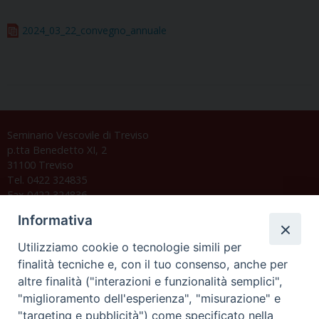
2024_03_22_convegno_annuale
Seminario Vescovile di Treviso
p.tta Benedetto XI, 2
31100 Treviso
Tel. 0422 324835
Fax 0422 324836
segreteria@issrgp1.it
Informativa
C.F. 94004060268
Utilizziamo cookie o tecnologie simili per
finalità tecniche e, con il tuo consenso, anche per
altre finalità ("interazioni e funzionalità semplici",
Orario di segreteria
"miglioramento dell'esperienza", "misurazione" e
"targeting e pubblicità") come specificato nella
Lunedì 17.30-19.30