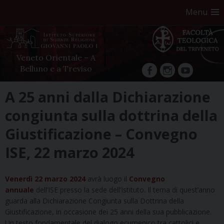
Menu
Veneto Orientale – A
Belluno e a Treviso
facebook
Instagram
YouTube
Skip
A 25 anni dalla Dichiarazione
to
congiunta sulla dottrina della
content
Giustificazione – Convegno
ISE, 22 marzo 2024
Venerdì 22 marzo 2024
avrà luogo il
Convegno
annuale
dell’ISE presso la sede dell’Istituto. Il tema di quest’anno
guarda alla Dichiarazione Congiunta sulla Dottrina della
Giustificazione, in occasione dei 25 anni della sua pubblicazione.
Un testo fondamentale del dialogo ecumenico tra cattolici e