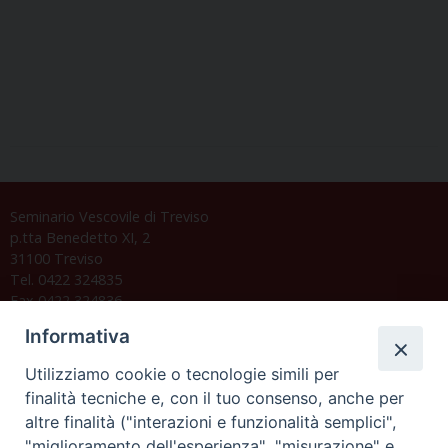
Seminario Vescovile di Treviso
p.tta Benedetto XI, 2
31100 Treviso
Tel. 0422 324835
Fax 0422 324836
segreteria@issrgp1.it
Informativa
C.F. 94004060268
Utilizziamo cookie o tecnologie simili per
finalità tecniche e, con il tuo consenso, anche per
altre finalità ("interazioni e funzionalità semplici",
Orario di segreteria
"miglioramento dell'esperienza", "misurazione" e