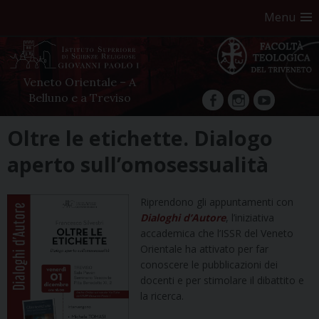
Menu
Veneto Orientale – A
Belluno e a Treviso
facebook
Instagram
YouTube
Skip
Oltre le etichette. Dialogo
to
aperto sull’omosessualità
content
Riprendono gli appuntamenti con
Dialoghi d’Autore
, l’iniziativa
accademica che l’ISSR del Veneto
Orientale ha attivato per far
conoscere le pubblicazioni dei
docenti e per stimolare il dibattito e
la ricerca.