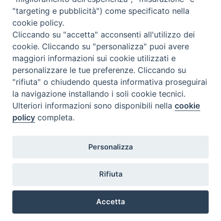
"targeting e pubblicità") come specificato nella
Lunedì 17.30-19.30
cookie policy.
Martedì 17.30-19.30
Mercoledì 17.30-19.30
Cliccando su "accetta" acconsenti all'utilizzo dei
Giovedì 17.30-19.30
cookie. Cliccando su "personalizza" puoi avere
Venerdì chiuso
maggiori informazioni sui cookie utilizzati e
Sabato 9.30-11.30
personalizzare le tue preferenze. Cliccando su
"rifiuta" o chiudendo questa informativa proseguirai
Privacy e sicurezza
la navigazione installando i soli cookie tecnici.
Ulteriori informazioni sono disponibili nella
cookie
policy
completa.
Personalizza
Rifiuta
Veneto Orientale – A Belluno e a Treviso
Accetta