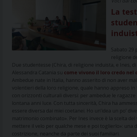
Voci dal co
La tes
studen
induis
Sabato 29 
religione d
Due studentesse (Chira, di religione induista, e Ines, 
Alessandra Catania su
come vivono il loro credo nel 
Ambedue nate in Italia, hanno asserito di non aver mai
volentieri della loro religione, quale hanno appreso in f
con orizzonti culturali diversi: per ambedue le ragazz
lontana anni luce. Con tutta sincerità, Chira ha ammes
essere diversa dai miei coetanei. Ho un’idea un po’ div
matrimonio combinato». Per Ines invece è la scelta del
mettere il velo per qualche mese e poi toglierlo»: una de
costrizione, neanche da parte dei suoi familiari.