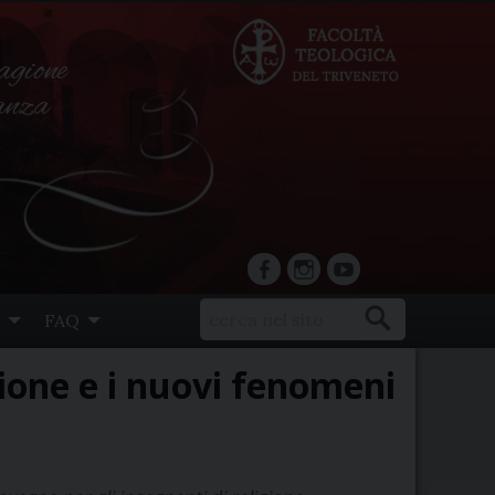
agione
ranza
facebook
Instagram
YouTube
FAQ
ione e i nuovi fenomeni