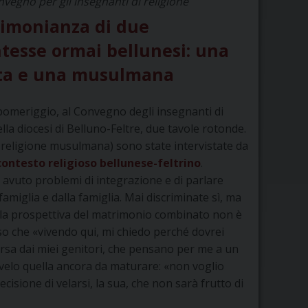
nvegno per gli insegnanti di religione
timonianza di due
tesse ormai bellunesi: una
ta e una musulmana
pomeriggio, al Convegno degli insegnanti di
ella diocesi di Belluno-Feltre, due tavole rotonde.
di religione musulmana) sono state intervistate da
contesto religioso bellunese-feltrino
.
 avuto problemi di integrazione e di parlare
amiglia e dalla famiglia. Mai discriminate sì, ma
e la prospettiva del matrimonio combinato non è
so che «vivendo qui, mi chiedo perché dovrei
ersa dai miei genitori, che pensano per me a un
 velo quella ancora da maturare: «non voglio
cisione di velarsi, la sua, che non sarà frutto di