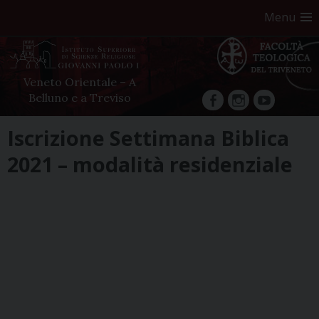
Menu
Veneto Orientale – A
Belluno e a Treviso
facebook
Instagram
YouTube
Skip
Iscrizione Settimana Biblica
to
2021 – modalità residenziale
content