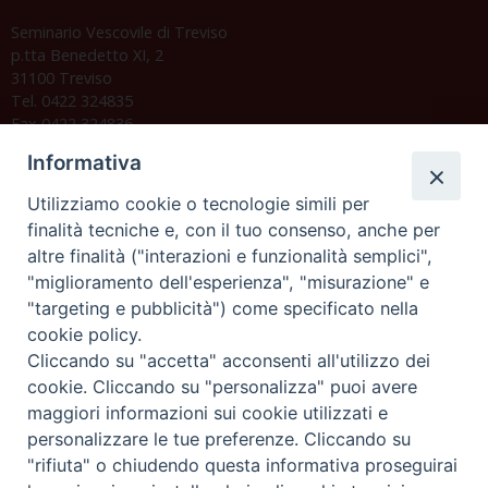
Seminario Vescovile di Treviso
p.tta Benedetto XI, 2
31100 Treviso
Tel. 0422 324835
Fax 0422 324836
segreteria@issrgp1.it
Informativa
C.F. 94004060268
Utilizziamo cookie o tecnologie simili per
finalità tecniche e, con il tuo consenso, anche per
altre finalità ("interazioni e funzionalità semplici",
Orario di segreteria
"miglioramento dell'esperienza", "misurazione" e
"targeting e pubblicità") come specificato nella
Lunedì 17.30-19.30
cookie policy.
Martedì 17.30-19.30
Mercoledì 17.30-19.30
Cliccando su "accetta" acconsenti all'utilizzo dei
Giovedì 17.30-19.30
cookie. Cliccando su "personalizza" puoi avere
Venerdì chiuso
maggiori informazioni sui cookie utilizzati e
Sabato 9.30-11.30
personalizzare le tue preferenze. Cliccando su
"rifiuta" o chiudendo questa informativa proseguirai
Privacy e sicurezza