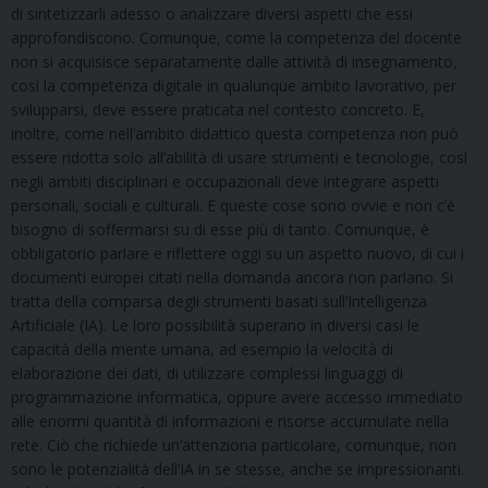
di sintetizzarli adesso o analizzare diversi aspetti che essi
approfondiscono. Comunque, come la competenza del docente
non si acquisisce separatamente dalle attività di insegnamento,
così la competenza digitale in qualunque ambito lavorativo, per
svilupparsi, deve essere praticata nel contesto concreto. E,
inoltre, come nell’ambito didattico questa competenza non può
essere ridotta solo all’abilità di usare strumenti e tecnologie, così
negli ambiti disciplinari e occupazionali deve integrare aspetti
personali, sociali e culturali. E queste cose sono ovvie e non c’è
bisogno di soffermarsi su di esse più di tanto. Comunque, è
obbligatorio parlare e riflettere oggi su un aspetto nuovo, di cui i
documenti europei citati nella domanda ancora non parlano. Si
tratta della comparsa degli strumenti basati sull’Intelligenza
Artificiale (IA). Le loro possibilità superano in diversi casi le
capacità della mente umana, ad esempio la velocità di
elaborazione dei dati, di utilizzare complessi linguaggi di
programmazione informatica, oppure avere accesso immediato
alle enormi quantità di informazioni e risorse accumulate nella
rete. Ciò che richiede un’attenziona particolare, comunque, non
sono le potenzialità dell’IA in se stesse, anche se impressionanti.