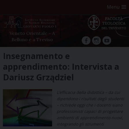
Menu
Veneto Orientale – A
Belluno e a Treviso
facebook
Instagram
YouTube
Skip
Insegnamento e
to
apprendimento: Intervista a
content
Dariusz Grządziel
L’efficacia della didattica – da cui
dipendono i risultati degli studenti
– richiede oggi che i docenti siano
professionisti capaci di progettare
ambienti di apprendimento nuovi,
integrando gli strumenti