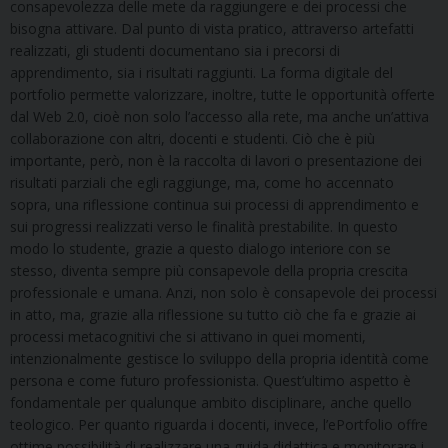
consapevolezza delle mete da raggiungere e dei processi che
bisogna attivare. Dal punto di vista pratico, attraverso artefatti
realizzati, gli studenti documentano sia i precorsi di
apprendimento, sia i risultati raggiunti. La forma digitale del
portfolio permette valorizzare, inoltre, tutte le opportunità offerte
dal Web 2.0, cioè non solo l’accesso alla rete, ma anche un’attiva
collaborazione con altri, docenti e studenti. Ciò che è più
importante, però, non è la raccolta di lavori o presentazione dei
risultati parziali che egli raggiunge, ma, come ho accennato
sopra, una riflessione continua sui processi di apprendimento e
sui progressi realizzati verso le finalità prestabilite. In questo
modo lo studente, grazie a questo dialogo interiore con se
stesso, diventa sempre più consapevole della propria crescita
professionale e umana. Anzi, non solo è consapevole dei processi
in atto, ma, grazie alla riflessione su tutto ciò che fa e grazie ai
processi metacognitivi che si attivano in quei momenti,
intenzionalmente gestisce lo sviluppo della propria identità come
persona e come futuro professionista. Quest’ultimo aspetto è
fondamentale per qualunque ambito disciplinare, anche quello
teologico. Per quanto riguarda i docenti, invece, l’ePortfolio offre
ottime possibilità di realizzare una guida didattica e monitorare i