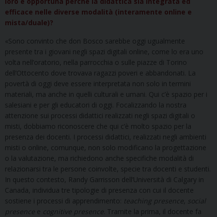
loro è opportuna perché la didattica sia integrata ed
efficace nelle diverse modalità (interamente online e
mista/duale)?
«Sono convinto che don Bosco sarebbe oggi ugualmente
presente tra i giovani negli spazi digitali online, come lo era uno
volta nell’oratorio, nella parrocchia o sulle piazze di Torino
dell’Ottocento dove trovava ragazzi poveri e abbandonati. La
povertà di oggi deve essere interpretata non solo in termini
materiali, ma anche in quelli culturali e umani. Qui c’è spazio per i
salesiani e per gli educatori di oggi. Focalizzando la nostra
attenzione sui processi didattici realizzati negli spazi digitali o
misti, dobbiamo riconoscere che qui c’è molto spazio per la
presenza dei docenti. I processi didattici, realizzati negli ambienti
misti o online, comunque, non solo modificano la progettazione
o la valutazione, ma richiedono anche specifiche modalità di
relazionarsi tra le persone coinvolte, specie tra docenti e studenti.
In questo contesto, Randy Garrisson dell’Università di Calgary in
Canada, individua tre tipologie di presenza con cui il docente
sostiene i processi di apprendimento:
teaching presence
,
social
presence
e
cognitive presence
. Tramite la prima, il docente fa