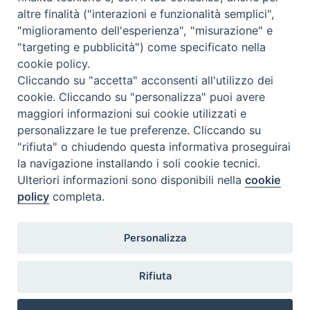
altre finalità ("interazioni e funzionalità semplici",
Orario di segreteria
"miglioramento dell'esperienza", "misurazione" e
"targeting e pubblicità") come specificato nella
Lunedì 17.30-19.30
cookie policy.
Martedì 17.30-19.30
Mercoledì 17.30-19.30
Cliccando su "accetta" acconsenti all'utilizzo dei
Giovedì 17.30-19.30
cookie. Cliccando su "personalizza" puoi avere
Venerdì chiuso
maggiori informazioni sui cookie utilizzati e
Sabato 9.30-11.30
personalizzare le tue preferenze. Cliccando su
"rifiuta" o chiudendo questa informativa proseguirai
Privacy e sicurezza
la navigazione installando i soli cookie tecnici.
Ulteriori informazioni sono disponibili nella
cookie
policy
completa.
Personalizza
Rifiuta
Veneto Orientale – A Belluno e a Treviso