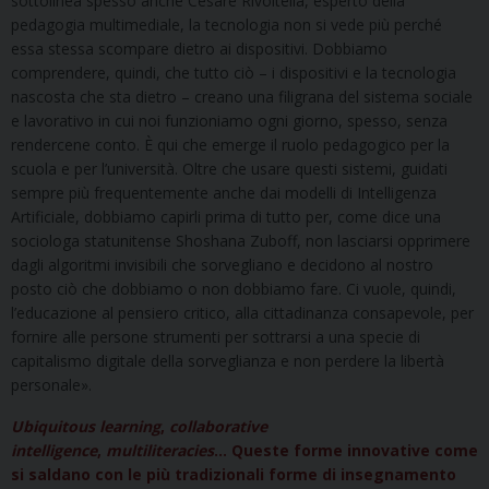
sottolinea spesso anche Cesare Rivoltella, esperto della
pedagogia multimediale, la tecnologia non si vede più perché
essa stessa scompare dietro ai dispositivi. Dobbiamo
comprendere, quindi, che tutto ciò – i dispositivi e la tecnologia
nascosta che sta dietro – creano una filigrana del sistema sociale
e lavorativo in cui noi funzioniamo ogni giorno, spesso, senza
rendercene conto. È qui che emerge il ruolo pedagogico per la
scuola e per l’università. Oltre che usare questi sistemi, guidati
sempre più frequentemente anche dai modelli di Intelligenza
Artificiale, dobbiamo capirli prima di tutto per, come dice una
sociologa statunitense Shoshana Zuboff, non lasciarsi opprimere
dagli algoritmi invisibili che sorvegliano e decidono al nostro
posto ciò che dobbiamo o non dobbiamo fare. Ci vuole, quindi,
l’educazione al pensiero critico, alla cittadinanza consapevole, per
fornire alle persone strumenti per sottrarsi a una specie di
capitalismo digitale della sorveglianza e non perdere la libertà
personale».
Ubiquitous learning
,
collaborative
intelligence
,
multiliteracies
… Queste forme innovative come
si saldano con le più tradizionali forme di insegnamento