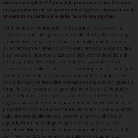
diretto ed esplicito? È possibile promuovere una feconda
integrazione di tali strumenti nel progetto formativo delle
università, in particolare delle facoltà teologiche?
«Tutti abbiamo sperimentato come durante il lock down sia
avvenuto un radicale sganciamento delle attività didattiche dagli
ambienti fisici e una loro ricollocazione negli ambienti online e
sulle piattaforme digitali. Con ciò è stato attivato, possiamo dire,
un processo di deterritorializzazione delle attività di studio e di
docenza, molte delle quali sono state realizzate non solo in
forma sincrona online, cioè nello stesso tempo per docenti e per
studenti, ma anche in forma asincrona. Sembra, appunto, che il
valore di maggiore flessibilità organizzativa riguardo agli spazi e ai
tempi, in cui si possono svolgere alcuni tipi di attività didattiche,
anche nelle facoltà teologiche, può costituire quell’elemento
aggiunto su cui riflettere adeguatamente nella costruzione della
proposta formativa attuale e futura. Gli studiosi Cope e Kalantzis,
dall’Università dell’Illinois negli Stati Uniti, hanno elaborato al
riguardo il termine ecologie di apprendimento. Con questo
concetto individuano alcune nuove opportunità (
affordance
) di
realizzare la didattica, ad esempio nelle forme ubique, o con