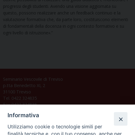
progressi degli studenti. Avendo una visione aggiornata su
questo, possono realizzare anche un feedback continuo e la
valutazione formativa che, da parte loro, costituiscono elementi
di fondamentali della docenza in ogni contesto formativo e su
ogni livello di istruzione».”
Seminario Vescovile di Treviso
p.tta Benedetto XI, 2
31100 Treviso
Tel. 0422 324835
Fax 0422 324836
segreteria@issrgp1.it
Informativa
C.F. 94004060268
Utilizziamo cookie o tecnologie simili per
finalità tecniche e, con il tuo consenso, anche per