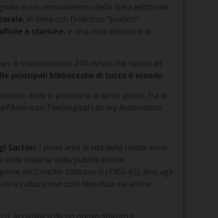
egnata in un rinnovamento della linea editoriale
torale
, in linea con l’indirizzo “pratico”
sofiche e storiche
, e una ricca selezione di
ew
– è scambiata con 240 riviste che vanno ad
le principali biblioteche di tutto il mondo
.
lection
, dove si posiziona al terzo posto, fra le
ell’American Theological Library Association.
gi Sartori
. I primi anni di vita della rivista sono
civile italiana: dalla pubblicazione
ione del Concilio Vaticano II (1962-65), fino agli
on la cultura non solo filosofica ma anche
II, la rivista si dà un nuovo statuto e