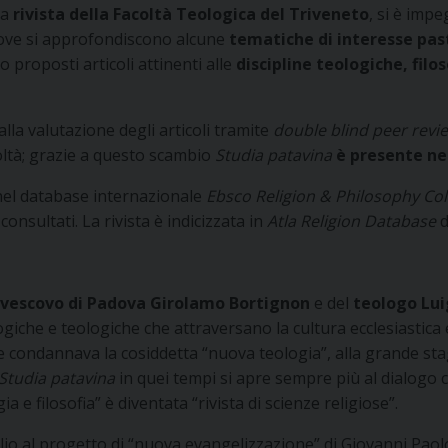
la
rivista della Facoltà Teologica del Triveneto
, si è imp
dove si approfondiscono alcune
tematiche di interesse pas
o proposti articoli attinenti alle
discipline teologiche, filo
dalla valutazione degli articoli tramite
double blind peer revi
coltà; grazie a questo scambio
Studia patavina
è presente nel
nel database internazionale
Ebsco Religion & Philosophy Col
consultati. La rivista è indicizzata in
Atla Religion Database
d
vescovo di Padova Girolamo Bortignon
e del
teologo Lui
giche e teologiche che attraversano la cultura ecclesiastica e 
he condannava la cosiddetta “nuova teologia”, alla grande stag
Studia patavina
in quei tempi si apre sempre più al dialogo c
ia e filosofia” è diventata “rivista di scienze religiose”.
io al progetto di “nuova evangelizzazione” di Giovanni Paolo 