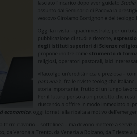
lasciato l’incarico dopo aver guidato
Studia
assunto dal Seminario di Padova la prestigio
vescovo Girolamo Bortignon e del teologo L
Oggi la rivista – quadrimestrale, per un tota
pubblicazione di studi e ricerche,
espressio
degli Istituti superiori di Scienze religio
propone inoltre come
strumento di form
religiosi, operatori pastorali, laici interessat
«Raccolgo un’eredità ricca e preziosa – co
patavina
è, fra le riviste teologiche italiane
storia importante, frutto di un lungo lavoro di
Per il futuro penso a un prodotto che resti
riuscendo a offrire in modo immediato ai pro
 ed economica
, oggi tornati alla ribalta a motivo dell’emerg
 torre d’avorio – sottolinea – ma devono mettere a servizio de
eto, da Verona a Trento, da Venezia a Bolzano, da Trieste a 