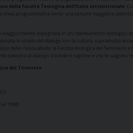
dova della Facoltà Teologica dell’Italia settentrionale
. C
la sua linea programmatica verso una sempre maggiore attenzio
a
maggiormente impegnata in un ripensamento teologico della
nata la strada del dialogo con la cultura, soprattutto accad
stesso della rivista allude: la Facoltà teologica del Seminario 
e palestra di dialogo tra fede e ragione e che le valgono rece
ogica del Triveneto
.
67)
 al 1988)