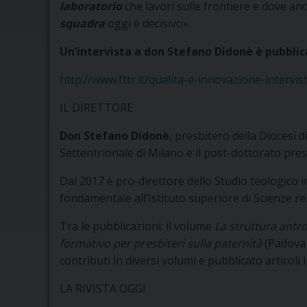
laboratorio
che lavori sulle frontiere e dove anch
squadra
oggi è decisivo».
Un’intervista a don Stefano Didonè è pubblica
http://www.fttr.it/qualita-e-innovazione-intervis
IL DIRETTORE
Don Stefano Didonè
, presbitero della Diocesi d
Settentrionale di Milano e il post-dottorato pres
Dal 2017 è pro-direttore dello Studio teologico 
fondamentale all’Istituto superiore di Scienze re
Tra le pubblicazioni: il volume
La struttura antro
formativo per presbiteri sulla paternità
(Padova
contributi in diversi volumi e pubblicato articoli in
LA RIVISTA OGGI