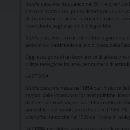
Studia patavina
, da quando nel 2011 è divenuta 
che ha trovato il suo punto di forza nei
Focus
, 
dell’istituzione accademica. Accanto a questi, son
recensioni e segnalazioni bibliografiche.
Studia patavina
– la cui scientificità è garantita 
arricchire il patrimonio della biblioteca della Fa
Oggi essa gode di un buon indice di attenzione 
riviste teologiche italiane, per numero di articoli 
LA STORIA
Studia patavina
nasce nel
1954
per iniziativa del
segnati dalle impetuose correnti politiche, ideolo
dell’enciclica
Humani generis
(1950) di Pio XII, c
anni difficili del pontificato di Paolo VI (1963-78).
scientifica, tanto che nel 1968 da “rivista di teolog
Nel
1984
, per sintonizzarsi e corrispondere megl