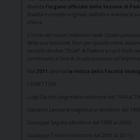
diventa
l’organo ufficiale della Sezione di Pa
finalità e compiti originali, dall’altro orienta 
chiesa.
L’inizio del nuovo millennio vede
Studia patavin
della sua missione. Non per questo viene abbando
servizio dei due “Studi” di Padova a cui il titolo 
continuano a fare di
Studia patavina
un’important
Nel
2011
diventa
la rivista della Facoltà teol
I DIRETTORI
Luigi Sartori (segretario-direttore dal 1954 al 19
Giovanni Leonardi (segretario-direttore dal 1968
Giuseppe Segalla (direttore dal 1989 al 2000)
Giuseppe Trentin (direttore dal 2001 al 2011)