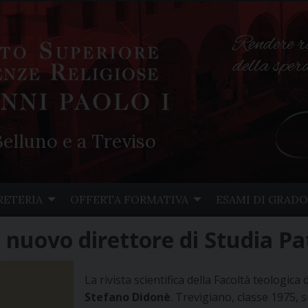
Rendere r
della spe
elluno e a Treviso
RETERIA
OFFERTA FORMATIVA
ESAMI DI GRADO
 nuovo direttore di Studia P
La rivista scientifica della Facoltà teologic
Stefano Didonè
. Trevigiano, classe 1975