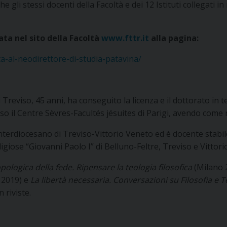
e gli stessi docenti della Facoltà e dei 12 Istituti collegati in
ta nel sito della Facoltà
www.fttr.it
alla pagina:
ta-al-neodirettore-di-studia-patavina/
i Treviso, 45 anni, ha conseguito la licenza e il dottorato in te
so il Centre Sèvres-Facultés jésuites di Parigi, avendo come 
interdiocesano di Treviso-Vittorio Veneto ed è docente stabil
ligiose “Giovanni Paolo I” di Belluno-Feltre, Treviso e Vittori
pologica della fede. Ripensare la teologia filosofica
(Milano 2
 2019) e
La libertà necessaria. Conversazioni su Filosofia e T
 riviste.