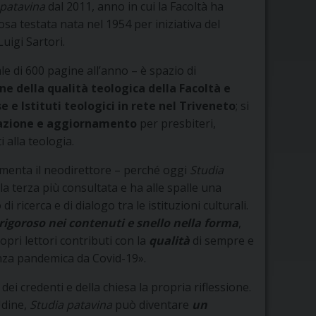
 patavina
dal 2011, anno in cui la Facoltà ha
sa testata nata nel 1954 per iniziativa del
uigi Sartori.
le di 600 pagine all’anno – è spazio di
ne della qualità teologica della Facoltà e
se e Istituti teologici in rete nel Triveneto
; si
azione e aggiornamento
per presbiteri,
i alla teologia.
mmenta il neodirettore – perché oggi
Studia
, la terza più consultata e ha alle spalle una
 ricerca e di dialogo tra le istituzioni culturali.
rigoroso nei contenuti e snello nella forma
,
pri lettori contributi con la
qualità
di sempre e
enza pandemica da Covid-19».
i credenti e della chiesa la propria riflessione.
Udine,
Studia patavina
può diventare
un