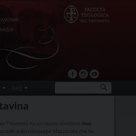
agione
ranza
facebook
Instagram
YouTube
FAQ
atavina
a del Triveneto ha un nuovo direttore:
don
, succede a don Giuseppe Mazzocato che ha