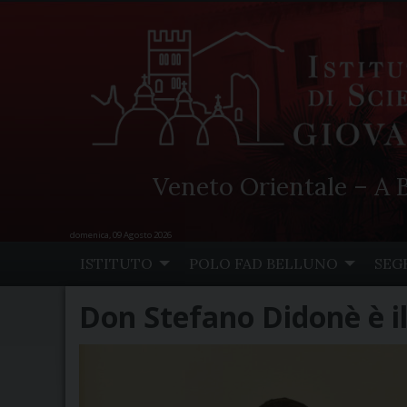
Veneto Orientale – A B
domenica, 09 Agosto 2026
Skip
ISTITUTO
POLO FAD BELLUNO
SEG
to
content
Don Stefano Didonè è il