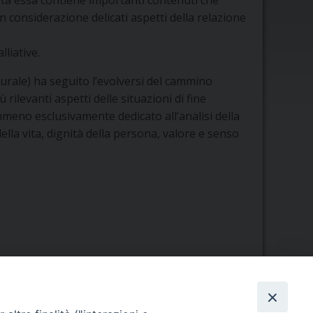
altà essa contiene importanti contenuti che
 considerazione delicati aspetti della relazione
lliative.
turale) ha seguito l’evolversi del cammino
levanti aspetti delle situazioni di fine
mmeno esclusivamente dedicato all’analisi della
ella vita, dignità della persona, valore e senso
Orario di segreteria