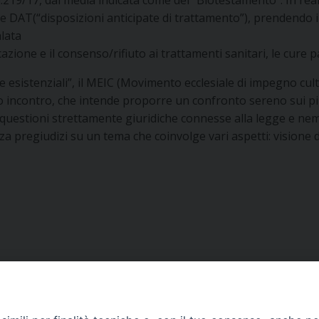
n.219/17, dai media indicata come del “Biotestamento”. In re
 DAT(“disposizioni anticipate di trattamento”), prendendo in
lata
azione e il consenso/rifiuto ai trattamenti sanitari, le cure pa
ie esistenziali”, il MEIC (Movimento ecclesiale di impegno cul
incontro, che intende proporre un confronto sereno sui più ri
e questioni strettamente giuridiche connesse alla legge e ne
za pregiudizi su un tema che coinvolge vari aspetti: visione d