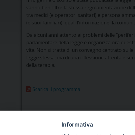
Il 16 gennaio scorso è stata pubblicata la egge 
vanno ben oltre la stessa regolamentazione delle
tra medici (e operatori sanitari) e persona amma
(e suoi familiari), quali l’informazione, la comunic
Da alcuni anni attento ai problemi delle “perifer
parlamentare della legge e organizza ora questo 
vita. Non si tratta di un convegno centrato sull
legge stessa, ma di una riflessione attenta e sen
della terapia.
Scarica il programma
Informativa
Seminario Vescovile di Treviso