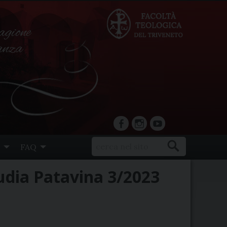
agione
ranza
facebook
Instagram
YouTube
FAQ
tudia Patavina 3/2023