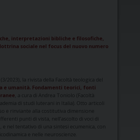
he, interpretazioni bibliche e filosofiche,
 dottrina sociale nel focus del nuovo numero
3/2023), la rivista della Facoltà teologica del
 e umanità. Fondamenti teorici, fonti
oranee
, a cura di Andrea Toniolo (Facoltà
emia di studi luterani in Italia). Otto articoli
o e rinviante alla costitutiva dimensione
renti punti di vista, nell’ascolto di voci di
, e nel tentativo di una sintesi ecumenica, con
sicodinamica e nelle neuroscienze.