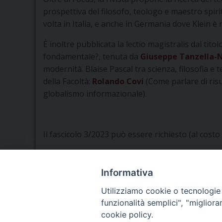
prospettiva del filosofo, teologo e maestro spiri
volta in Italia, e anche in Germania dove Klein è n
È inoltre pubblicata la lectio magistralis dal tit
fondamentale?, tenuta da
Giuseppe Tanzella-N
modernità. Blaise Pascal tra scienza, filosofia e 
della Facoltà:
Rolando Covi
(Come parlare di risu
globalismo informazionale).
Il fascicolo 3/2023 può essere richiesto (al costo
Informativa
Utilizziamo cookie o tecnologie s
funzionalità semplici", "miglior
Seminario Vescovile di Treviso
cookie policy.
p.tta Benedetto XI, 2