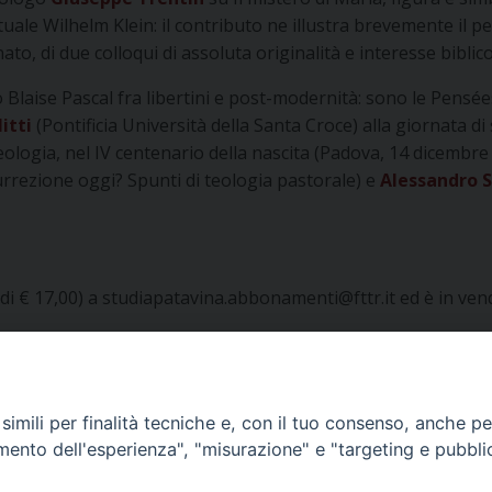
tuale Wilhelm Klein: il contributo ne illustra brevemente il p
ato, di due colloqui di assoluta originalità e interesse biblic
olo Blaise Pascal fra libertini e post-modernità: sono le Pensé
itti
(Pontificia Università della Santa Croce) alla giornata d
teologia, nel IV centenario della nascita (Padova, 14 dicembre 
rrezione oggi? Spunti di teologia pastorale) e
Alessandro 
 di € 17,00) a studiapatavina.abbonamenti@fttr.it ed è in vend
imili per finalità tecniche e, con il tuo consenso, anche per 
amento dell'esperienza", "misurazione" e "targeting e pubbli