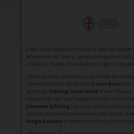
L’idea di un approfondimento è nata dal desiderio
all’imperatore Carlo V, compì quel gesto di rottur
coscienza. Questo tema è ancora oggi un impelle
I primi quattro contributi sono firmati dal biblis
interpretazione), dal filosofo
Franco Buzzi
(Per 
psicologo
Pierluigi Imperatore
(Cosa influisce 
cristiana dei laici nell’impegno politico, tra storia
Johannes Schilling
(«Qui sto saldo». Una frase e
dell’autocomprensione umana) e dai cattolici
Lo
Sergio Gaburro
(Prendere coscienza come essere
Oltre al Focus, la rivista propone la ricerca del 