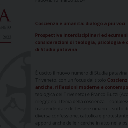
Padova, 15 marzo 2024
Coscienza e umanità: dialogo a più voci
Prospettive interdisciplinari ed ecumenic
considerazioni di teologia, psicologia e
di Studia patavina
È uscito il nuovo numero di Studia patavina (
Triveneto, con un focus dal titolo
Coscienza
antiche, riflessioni moderne e contemp
teologica del Triveneto) e Franco Buzzi (Accad
rileggono il tema della coscienza – compless
trascendentale dell’essere umano – sotto diffe
diversa confessione, cattolica e protestante
apporti anche delle ricerche in atto nella p