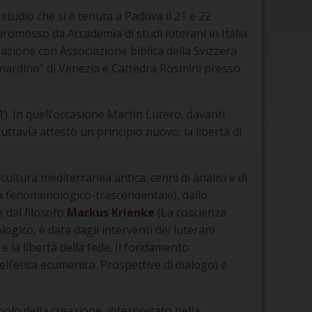
i studio che si è tenuta a Padova il 21 e 22
promosso da Accademia di studi luterani in Italia
razione con Associazione biblica della Svizzera
ernardino” di Venezia e Cattedra Rosmini presso
). In quell’occasione Martin Lutero, davanti
uttavia attestò un principio nuovo: la libertà di
 cultura mediterranea antica: cenni di analisi e di
iva fenomenologico-trascendentale), dallo
e dal filosofo
Markus Krienke
(La coscienza
eologico, è data dagli interventi dei luterani
 e la libertà della fede. Il fondamento
l’etica ecumenica. Prospettive di dialogo) e
bolo della creazione, interpretato nella