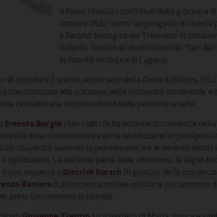
Il focus rilancia i contributi della giornata d
ottobre 2022, entro un progetto di ricerca 
e Facoltà teologica del Triveneto in collabo
italiana, Istituto di studi ecumenici “San B
la Facoltà teologica di Lugano.
 di ricordare il quinto centenario della Dieta di Worms (1521
a che condusse alla scissione della cristianità occidentale e t
nte richiamo alla responsabilità della persona umana.
ta
Ernesto Borghi
(Alle radici della nozione di coscienza nella
un’etica della riconoscenza e della restituzione in prospett
sulla coscienza secondo la psicodinamica e le neuroscienze) 
 e spiritualità). La seconda parte delle riflessioni, di taglio t
 il suo impatto) e
Dietrich Korsch
(Il giudizio della coscienza
renzo Raniero
(La coscienza morale cristiana nel cammino del
 presi. Un cammino di libertà).
teologo
Giuseppe Trentin
su Il mistero di Maria, figura e sim