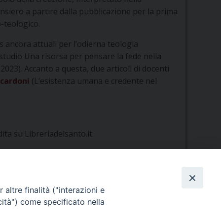
ensiero a partire dalla pubblicazione per la prima
o-teologico.
es ancora attuali per l’odierna teologia
i studio Una risorsa per pensare la fede nella
2023). Accanto a questa, due articoli di docenti
Scardoni
(L’esistenza umana e credente nel
ita su Libreriadelsanto.it
altre finalità ("interazioni e
cità") come specificato nella
Orario di segreteria