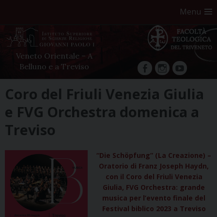
Menu
Veneto Orientale – A
Belluno e a Treviso
facebook
Instagram
YouTube
Skip
Coro del Friuli Venezia Giulia
to
e FVG Orchestra domenica a
content
Treviso
“
Die Schöpfung” (La Creazione) –
Oratorio di Franz Joseph Haydn,
con il Coro del Friuli Venezia
Giulia, FVG Orchestra: grande
musica per l’evento finale del
Festival biblico 2023 a Treviso