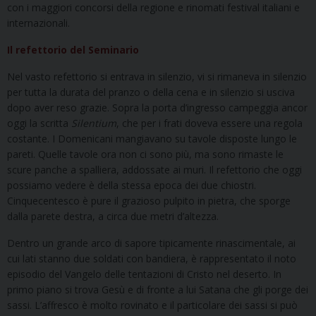
con i maggiori concorsi della regione e rinomati festival italiani e
internazionali.
Il refettorio del Seminario
Nel vasto refettorio si entrava in silenzio, vi si rimaneva in silenzio
per tutta la durata del pranzo o della cena e in silenzio si usciva
dopo aver reso grazie. Sopra la porta d’ingresso campeggia ancor
oggi la scritta
Silentium
, che per i frati doveva essere una regola
costante. I Domenicani mangiavano su tavole disposte lungo le
pareti. Quelle tavole ora non ci sono più, ma sono rimaste le
scure panche a spalliera, addossate ai muri. Il refettorio che oggi
possiamo vedere è della stessa epoca dei due chiostri.
Cinquecentesco è pure il grazioso pulpito in pietra, che sporge
dalla parete destra, a circa due metri d’altezza.
Dentro un grande arco di sapore tipicamente rinascimentale, ai
cui lati stanno due soldati con bandiera, è rappresentato il noto
episodio del Vangelo delle tentazioni di Cristo nel deserto. In
primo piano si trova Gesù e di fronte a lui Satana che gli porge dei
sassi. L’affresco è molto rovinato e il particolare dei sassi si può