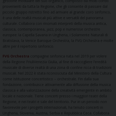
gestione modulare del suo organico, composto da molti coristi
provenienti da tutta la Regione, che gli consente di passare dal
piccolo gruppo ristretto fino ad arrivare al grande coro sinfonico,
è una delle realtà musicali più attive e versatili del panorama
culturale. Collabora con rinomati interpreti della musica antica,
classica, contemporanea, jazz, pop e numerose orchestre
europee: la Capella Savaria in Ungheria, i Solamente Naturali di
Bratislava, la Venice Baroque Orchestra, la FVG Orchestra e molte
altre per il repertorio sinfonico.
FVG Orchestra
compagine sinfonica nata nel 2019 per volere
della Regione FriuliVenezia Giulia, al fine di raccogliere l’eredità
musicale di diverse realtà di una zona di confine ricca di tradizioni
musicali. Nel 2022 è stata riconosciuta dal Ministero della Cultura
come Istituzione concertistico – orchestrale. Fin dalla sua
fondazione, contribuisce attivamente alla diffusione della musica
classica e alla valorizzazione della creatività emergente in ambito
locale e nazionale. Tiene concerti presso i maggiori teatri della
Regione, e nei teatri e sale del territorio. Pur in un periodo non
favorevole per i progetti internazionali, ha tenuto concerti in
Ungheria, Slovenia, Austria, Serbia e Repubblica Ceca. Collabora