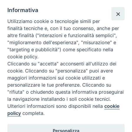
segreteria@issrgp1.it
Informativa
C.F. 94004060268
Utilizziamo cookie o tecnologie simili per
finalità tecniche e, con il tuo consenso, anche per
altre finalità ("interazioni e funzionalità semplici",
Orario di segreteria
"miglioramento dell'esperienza", "misurazione" e
"targeting e pubblicità") come specificato nella
Lunedì 17.30-19.30
cookie policy.
Martedì 17.30-19.30
Mercoledì 17.30-19.30
Cliccando su "accetta" acconsenti all'utilizzo dei
Giovedì 17.30-19.30
cookie. Cliccando su "personalizza" puoi avere
Venerdì chiuso
maggiori informazioni sui cookie utilizzati e
Sabato 9.30-11.30
personalizzare le tue preferenze. Cliccando su
"rifiuta" o chiudendo questa informativa proseguirai
Privacy e sicurezza
la navigazione installando i soli cookie tecnici.
Ulteriori informazioni sono disponibili nella
cookie
policy
completa.
Personalizza