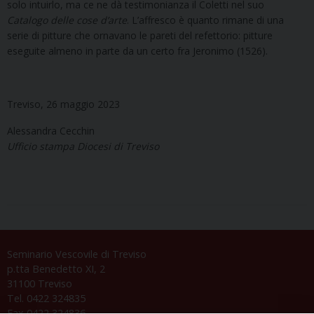
solo intuirlo, ma ce ne dà testimonianza il Coletti nel suo
Catalogo delle cose d’arte
. L’affresco è quanto rimane di una
serie di pitture che ornavano le pareti del refettorio: pitture
eseguite almeno in parte da un certo fra Jeronimo (1526).
Treviso, 26 maggio 2023
Alessandra Cecchin
Ufficio stampa Diocesi di Treviso
Seminario Vescovile di Treviso
p.tta Benedetto XI, 2
31100 Treviso
Tel. 0422 324835
Fax 0422 324836