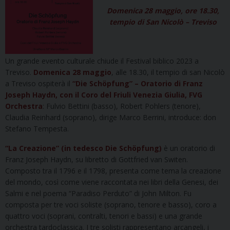
Domenica 28 maggio, ore 18.30,
tempio di San Nicolò – Treviso
Un grande evento culturale chiude il Festival biblico 2023 a
Treviso.
Domenica 28 maggio
, alle 18.30, il tempio di san Nicolò
a Treviso ospiterà il
“
Die Schöpfung” – Oratorio di Franz
Joseph Haydn, con il Coro del Friuli Venezia Giulia, FVG
Orchestra
: Fulvio Bettini (basso), Robert Pohlers (tenore),
Claudia Reinhard (soprano), dirige Marco Berrini, introduce: don
Stefano Tempesta.
“La Creazione” (in tedesco Die Schöpfung)
è un oratorio di
Franz Joseph Haydn, su libretto di Gottfried van Switen.
Composto tra il 1796 e il 1798, presenta come tema la creazione
del mondo, così come viene raccontata nei libri della Genesi, dei
Salmi e nel poema “Paradiso Perduto” di John Milton. Fu
composta per tre voci soliste (soprano, tenore e basso), coro a
quattro voci (soprani, contralti, tenori e bassi) e una grande
orchestra tardoclassica. I tre solisti rappresentano arcangeli, i