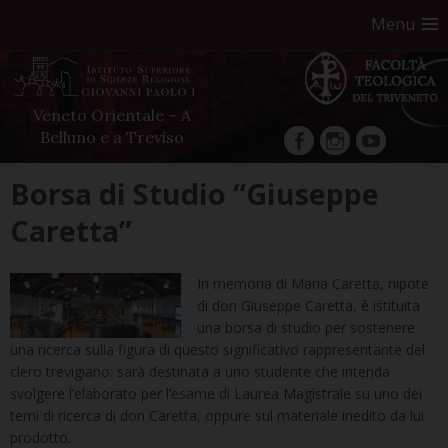
Menu
Veneto Orientale – A
Belluno e a Treviso
facebook
Instagram
YouTube
Skip
Borsa di Studio “Giuseppe
to
Caretta”
content
In memoria di Maria Caretta, nipote
di don Giuseppe Caretta, è istituita
una borsa di studio per sostenere
una ricerca sulla figura di questo significativo rappresentante del
clero trevigiano: sarà destinata a uno studente che intenda
svolgere l’elaborato per l’esame di Laurea Magistrale su uno dei
temi di ricerca di don Caretta, oppure sul materiale inedito da lui
prodotto.