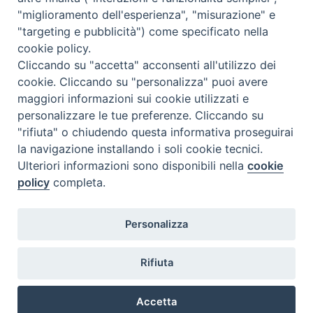
Orario di segreteria
"miglioramento dell'esperienza", "misurazione" e
"targeting e pubblicità") come specificato nella
Lunedì 17.30-19.30
cookie policy.
Martedì 17.30-19.30
Mercoledì 17.30-19.30
Cliccando su "accetta" acconsenti all'utilizzo dei
Giovedì 17.30-19.30
cookie. Cliccando su "personalizza" puoi avere
Venerdì chiuso
maggiori informazioni sui cookie utilizzati e
Sabato 9.30-11.30
personalizzare le tue preferenze. Cliccando su
"rifiuta" o chiudendo questa informativa proseguirai
Privacy e sicurezza
la navigazione installando i soli cookie tecnici.
Ulteriori informazioni sono disponibili nella
cookie
policy
completa.
Personalizza
Rifiuta
Veneto Orientale – A Belluno e a Treviso
Accetta