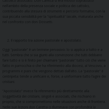
cattolico associato. Don Caretta si era mosso soprattutto
nell’ambito della presenza sociale e politica dei cattolici,
contribuendo alla stesura di strumenti e percorsi formativi, con la
sua piccata sensibilità per la “spiritualità” laicale, maturata anche
nel confronto con don Dossetti.
Il rapporto tra azione pastorale e apostolato.
Oggi “pastorale” è un termine pervasivo: lo si applica a tutto e a
tutti. Sembra che si sia giunti alla convinzione che tutti debbano
fare tutto e si è finito per chiamare “pastorale” tutto ciò che viene
fatto in parrocchia o che ha riferimento alla diocesi, al Vescovo, a
programmi e piani che vengono dettati dall’alto. La “pastorale” è
centripeta: tende a unificare e, forse, a uniformare tutto l’agire dei
cristiani.
“Apostolato” invece fa riferimento più direttamente alla
soggettività dei cristiani, singoli e associati, che rischiano in
proprio, che si compromettono nelle situazioni anche di frontiera.
Nelle sue lezioni don Caretta ci illuminava con profondità la