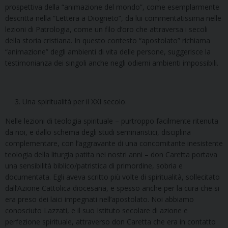
prospettiva della “animazione del mondo”, come esemplarmente
descritta nella “Lettera a Diogneto”, da lui commentatissima nelle
lezioni di Patrologia, come un filo d’oro che attraversa i secoli
della storia cristiana. In questo contesto “apostolato” richiama
“animazione” degli ambienti di vita delle persone, suggerisce la
testimonianza dei singoli anche negli odierni ambienti impossibili.
Una spiritualità per il XXI secolo.
Nelle lezioni di teologia spirituale – purtroppo facilmente ritenuta
da noi, e dallo schema degli studi seminaristici, disciplina
complementare, con l’aggravante di una concomitante inesistente
teologia della liturgia patita nei nostri anni – don Caretta portava
una sensibilità biblico/patristica di primordine, sobria e
documentata. Egli aveva scritto più volte di spiritualità, sollecitato
dall’Azione Cattolica diocesana, e spesso anche per la cura che si
era preso dei laici impegnati nell’apostolato. Noi abbiamo
conosciuto Lazzati, e il suo Istituto secolare di azione e
perfezione spirituale, attraverso don Caretta che era in contatto