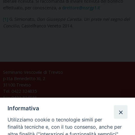
liberale ricevuta. Si raccomanda di inviare ricevuta del bonifico
effettuato, per conoscenza, a
direttore@issrgp1.it
[1]
G. Simionato,
Don Giuseppe Caretta. Un prete nel segno del
Concilio
, Castelfranco Veneto 2014.
Seminario Vescovile di Treviso
p.tta Benedetto XI, 2
31100 Treviso
Tel. 0422 324835
Fax 0422 324836
segreteria@issrgp1.it
Informativa
C.F. 94004060268
Utilizziamo cookie o tecnologie simili per
finalità tecniche e, con il tuo consenso, anche per
altre finalità ("interazioni e funzionalità semplici",