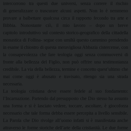
intercorrono tra questi due universi, senza correre il rischio
di
generalizzare o trascurare alcuni aspetti. Non lo è nemmeno
provare a balbettare qualcosa circa
il rapporto fecondo tra arte e
Bibbia. Nonostante ciò, il mio lavoro – dopo un breve
capitolo
introduttivo sul contesto storico-geografico della cittadella
monastica di Follina- segue
con umiltà questo cammino prendendo
in esame il chiostro di questa meravigliosa Abbazia
cistercense, con
la consapevolezza che fare teologia oggi senza commuoversi di
fronte alla
bellezza del Figlio, non può offrire una testimonianza
credibile. La via della bellezza, termine e
concetto quest’ultimo che
mai come oggi è abusato e travisato, ritengo sia una strada
necessaria.
La teologia cristiana deve essere fedele al suo fondamento:
l’Incarnazione. Partendo dal
presupposto che Dio stesso ha assunto
una forma e si è lasciato vedere, toccare, ascoltare, è
giocoforza
necessario che tale forma debba essere percepita a livello sensibile.
La Parola che
Dio rivolge all’uomo infatti si è manifestata anche
attraverso le forme storiche dell’arte della
cristianità. Le due forme