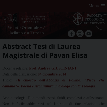
Menu
Veneto Orientale – A
Belluno e a Treviso
facebook
Instagram
YouTube
Skip
Abstract Tesi di Laurea
to
Magistrale di Pavan Elisa
content
Docente relatore:
Prof. Andrea GIUSTINIANI
Data della discussione:
04 dicembre 2014
Titolo:
«Il chiostro dell’Abbazia di Follina. “Pietre che
cantano”». Poesia e
Architettura in dialogo con la Teologia.
Arte e teologia. Due mondi estesi, fluidi, complessi e affascinanti.
Non è facile addentrarsi
nel labirinto di fitte relazioni che