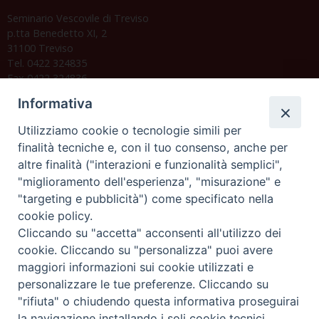
Seminario Vescovile di Treviso
p.tta Benedetto XI, 2
31100 Treviso
Tel. 0422 324835
Fax 0422 324836
segreteria@issrgp1.it
Informativa
C.F. 94004060268
Utilizziamo cookie o tecnologie simili per
finalità tecniche e, con il tuo consenso, anche per
altre finalità ("interazioni e funzionalità semplici",
Orario di segreteria
"miglioramento dell'esperienza", "misurazione" e
"targeting e pubblicità") come specificato nella
Lunedì 17.30-19.30
cookie policy.
Martedì 17.30-19.30
Mercoledì 17.30-19.30
Cliccando su "accetta" acconsenti all'utilizzo dei
Giovedì 17.30-19.30
cookie. Cliccando su "personalizza" puoi avere
Venerdì chiuso
maggiori informazioni sui cookie utilizzati e
Sabato 9.30-11.30
personalizzare le tue preferenze. Cliccando su
"rifiuta" o chiudendo questa informativa proseguirai
Privacy e sicurezza
la navigazione installando i soli cookie tecnici.